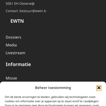
5061 EH Oisterwijk
Contact:
bestuur@ewtn.lc
EWTN
Dossiers
Media
Livestream
Informatie
Missie
Over EWTN
Beheer toestemming
Geschiedenis
Om de beste ervaringen te bieden, gebruiken wij technologieën zoals
EWTN-Team
cookies om informatie over je apparaat op te slaan en/of te raadplegen.
Door in te stemmen met deze technologieën kunnen wij gegevens zoals