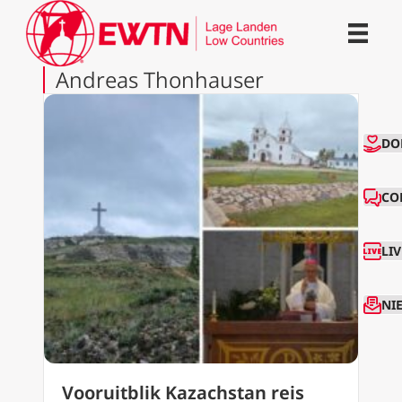
Andreas Thonhauser
CO
DO
CO
LI
NI
Vooruitblik Kazachstan reis