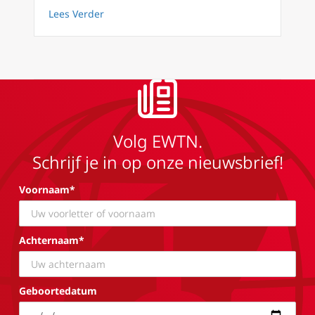
about Gänswein over Benedictus XVI: react
Lees Verder
Volg EWTN.
Schrijf je in op onze nieuwsbrief!
Voornaam*
Achternaam*
Geboortedatum