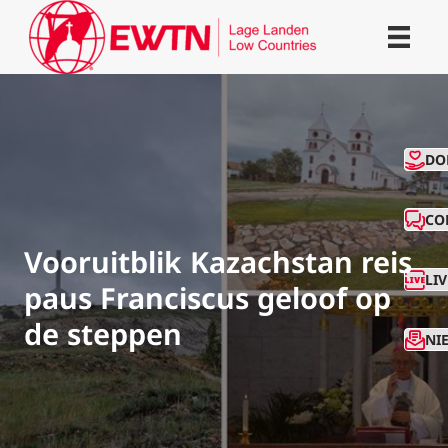
CO
DO
CO
Vooruitblik Kazachstan reis
LI
paus Franciscus geloof op
de steppen
NI