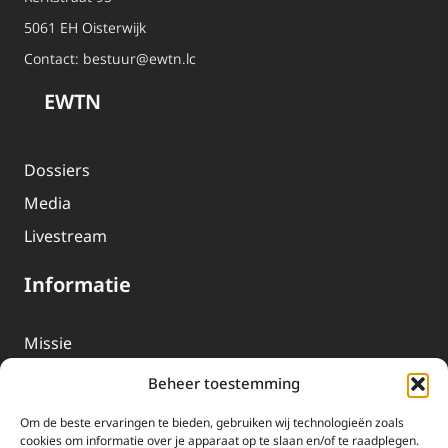
5061 EH Oisterwijk
Contact:
bestuur@ewtn.lc
EWTN
Dossiers
Media
Livestream
Informatie
Missie
Over EWTN
Beheer toestemming
Geschiedenis
Om de beste ervaringen te bieden, gebruiken wij technologieën zoals
EWTN-Team
cookies om informatie over je apparaat op te slaan en/of te raadplegen.