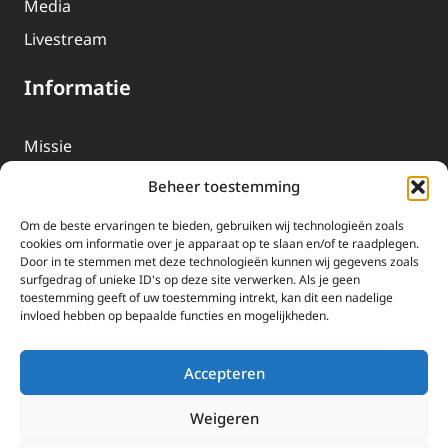
Media
Livestream
Informatie
Missie
Over EWTN
Beheer toestemming
Geschiedenis
Om de beste ervaringen te bieden, gebruiken wij technologieën zoals
EWTN-Team
cookies om informatie over je apparaat op te slaan en/of te raadplegen.
Door in te stemmen met deze technologieën kunnen wij gegevens zoals
Organisatiegegevens
surfgedrag of unieke ID's op deze site verwerken. Als je geen
toestemming geeft of uw toestemming intrekt, kan dit een nadelige
invloed hebben op bepaalde functies en mogelijkheden.
Doneren
EWTN wordt uitsluitend gefinancierd door uw donaties.
Accepteren
Wij ontvangen bewust geen advertentie-inkomsten of
kerkelijke financiele ondersteuning.
Weigeren
Doneren