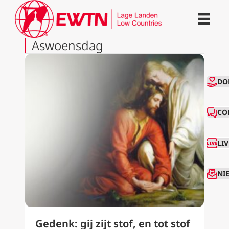
Aswoensdag
CO
DO
CO
LI
NI
Gedenk: gij zijt stof, en tot stof