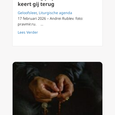
keert gij terug
Geloofsleer
,
Liturgische agenda
17 februari 2026 – Andrei Rublev. foto:
pravmir.ru. …
about Gedenk: gij zijt stof, en tot stof keert g
Lees Verder