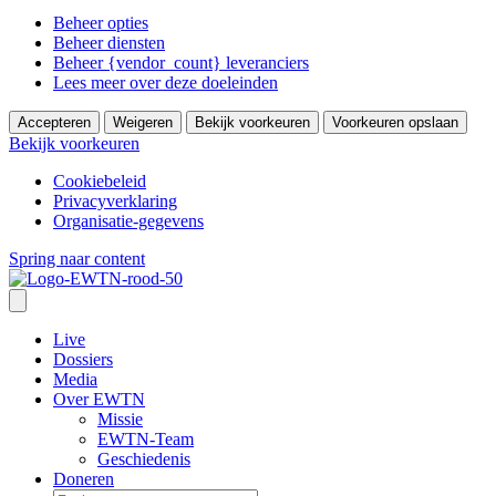
Beheer opties
Beheer diensten
Beheer {vendor_count} leveranciers
Lees meer over deze doeleinden
Accepteren
Weigeren
Bekijk voorkeuren
Voorkeuren opslaan
Bekijk voorkeuren
Cookiebeleid
Privacyverklaring
Organisatie-gegevens
Spring naar content
Live
Dossiers
Media
Over EWTN
Missie
EWTN-Team
Geschiedenis
Doneren