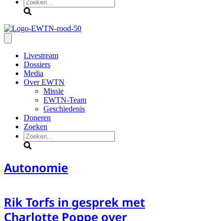
Zoeken
Livestream
Dossiers
Media
Over EWTN
Missie
EWTN-Team
Geschiedenis
Doneren
Zoeken
Zoeken
Autonomie
Rik Torfs in gesprek met
Charlotte Poppe over