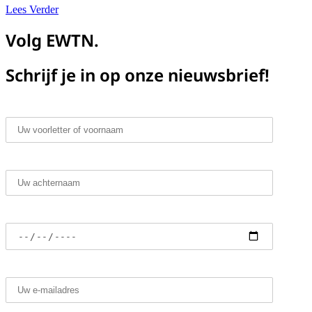
about FilioQue 66 – Waarom is rationeel denken nodig vo
Lees Verder
Volg EWTN.
Schrijf je in op onze nieuwsbrief!
Voornaam*
Achternaam*
Geboortedatum
E-mailadres*