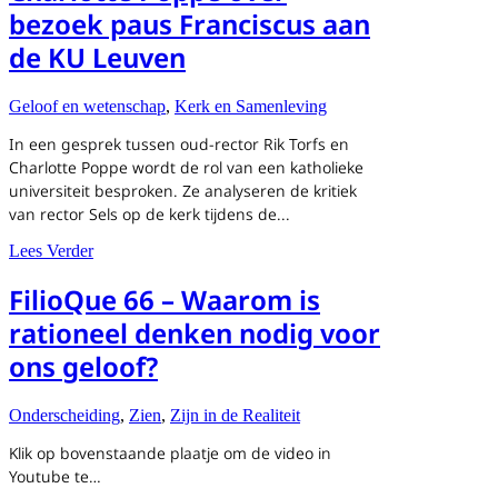
bezoek paus Franciscus aan
de KU Leuven
Geloof en wetenschap
,
Kerk en Samenleving
In een gesprek tussen oud-rector Rik Torfs en
Charlotte Poppe wordt de rol van een katholieke
universiteit besproken. Ze analyseren de kritiek
van rector Sels op de kerk tijdens de...
about Rik Torfs in gesprek met Charlotte Poppe over be
Lees Verder
FilioQue 66 – Waarom is
rationeel denken nodig voor
ons geloof?
Onderscheiding
,
Zien
,
Zijn in de Realiteit
Klik op bovenstaande plaatje om de video in
Youtube te…