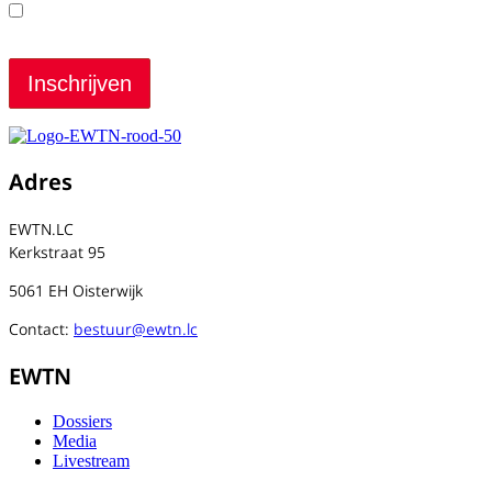
Ik heb de voorwaarden gelezen en ga ermee
akkoord
Adres
EWTN.LC
Kerkstraat 95
5061 EH Oisterwijk
Contact:
bestuur@ewtn.lc
EWTN
Dossiers
Media
Livestream