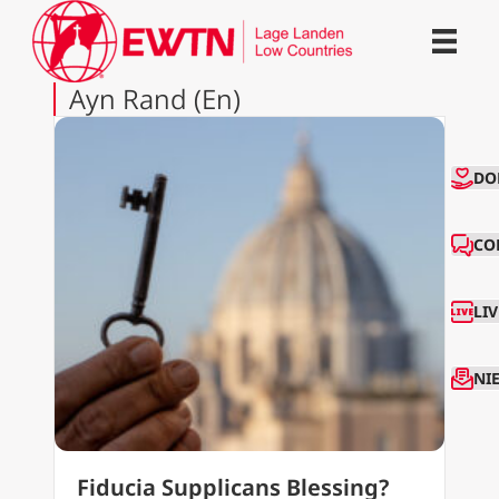
Ayn Rand (En)
CO
DO
CO
LI
NI
Fiducia Supplicans Blessing?