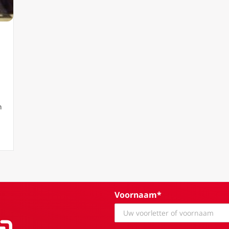
n
aans observatorium onderscheiden voor artikel over Galileo
Voornaam*