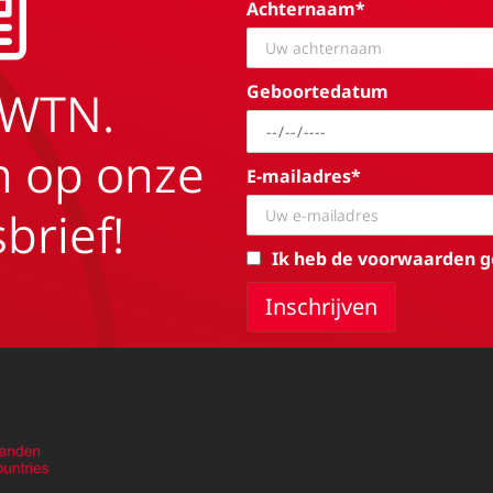
Achternaam*
Geboortedatum
EWTN.
in op onze
E-mailadres*
brief!
Ik heb de voorwaarden g