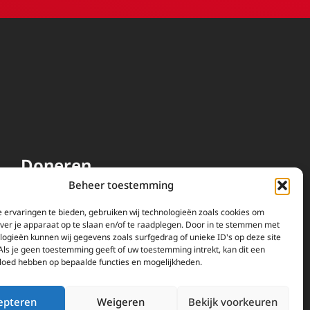
Doneren
Beheer toestemming
EWTN wordt uitsluitend
gefinancierd door uw donaties.
 ervaringen te bieden, gebruiken wij technologieën zoals cookies om
over je apparaat op te slaan en/of te raadplegen. Door in te stemmen met
Wij ontvangen bewust geen
logieën kunnen wij gegevens zoals surfgedrag of unieke ID's op deze site
advertentie-inkomsten of
Als je geen toestemming geeft of uw toestemming intrekt, kan dit een
kerkelijke financiele
vloed hebben op bepaalde functies en mogelijkheden.
ondersteuning.
Doneren
epteren
Weigeren
Bekijk voorkeuren