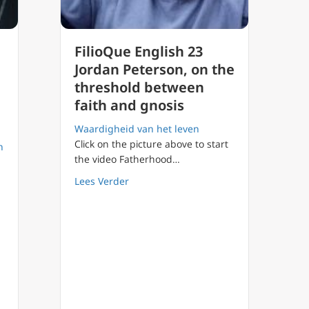
FilioQue English 23
Jordan Peterson, on the
threshold between
faith and gnosis
Waardigheid van het leven
Click on the picture above to start
n
the video Fatherhood…
about FilioQue English 23 Jordan Peter
Lees Verder
.K.Chesterton (2) zoektocht naar waarheid en oplossing voor were