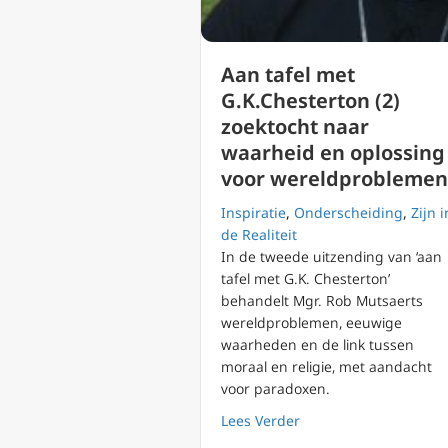
Aan tafel met
G.K.Chesterton (2)
zoektocht naar
waarheid en oplossing
voor wereldproblemen
Inspiratie
,
Onderscheiding
,
Zijn i
de Realiteit
In de tweede uitzending van ‘aan
tafel met G.K. Chesterton’
behandelt Mgr. Rob Mutsaerts
wereldproblemen, eeuwige
waarheden en de link tussen
moraal en religie, met aandacht
voor paradoxen.
about Aan tafel met G
Lees Verder