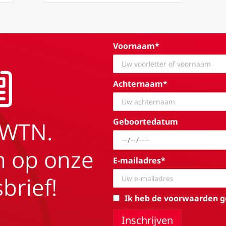
Voornaam*
Achternaam*
Geboortedatum
EWTN.
in op onze
E-mailadres*
brief!
Ik heb de voorwaarden g