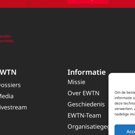
EWTN
Informatie
Missie
ossiers
Over EWTN
Om de beste
edia
informatie 
Geschiedenis
deze techno
ivestream
verwerken. 
EWTN-Team
nadelige in
Organisatiegegevens
Acc