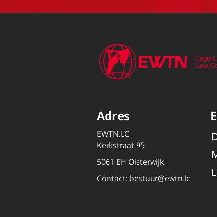
Adres
EWTN.LC
D
Kerkstraat 95
M
5061 EH Oisterwijk
L
Contact:
bestuur@ewtn.lc