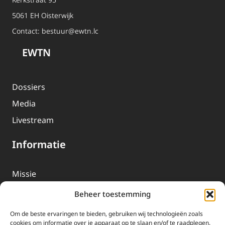
5061 EH Oisterwijk
Contact:
bestuur@ewtn.lc
EWTN
Dossiers
Media
Livestream
Informatie
Missie
Over EWTN
Beheer toestemming
Geschiedenis
Om de beste ervaringen te bieden, gebruiken wij technologieën zoals
EWTN-Team
cookies om informatie over je apparaat op te slaan en/of te raadplegen.