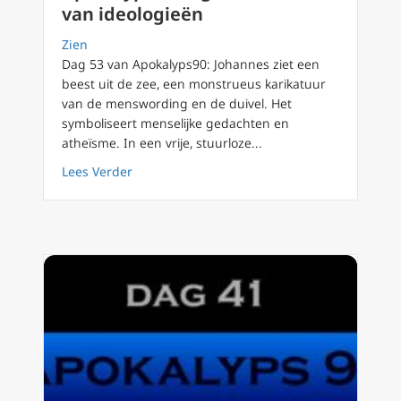
van ideologieën
Zien
Dag 53 van Apokalyps90: Johannes ziet een
beest uit de zee, een monstrueus karikatuur
van de menswording en de duivel. Het
symboliseert menselijke gedachten en
atheïsme. In een vrije, stuurloze...
about Apokalyps90 dag 53 De macht van ide
Lees Verder