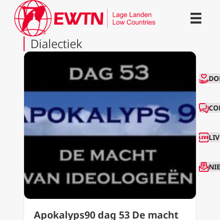
Dialectiek
CO
DO
CO
LI
NI
Apokalyps90 dag 53 De macht