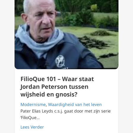
FilioQue 101 – Waar staat
Jordan Peterson tussen
wijsheid en gnosis?
Modernisme
,
Waardigheid van het leven
Pater Elias Leyds c.s.j. gaat door met zijn serie
‘FilioQue…
about FilioQue 101 – Waar staat Jordan Pete
Lees Verder