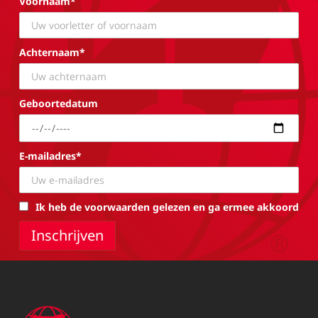
Voornaam*
Achternaam*
Geboortedatum
E-mailadres*
Ik heb de voorwaarden gelezen en ga ermee akkoord