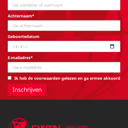
Achternaam*
Geboortedatum
E-mailadres*
Ik heb de voorwaarden gelezen en ga ermee akkoord