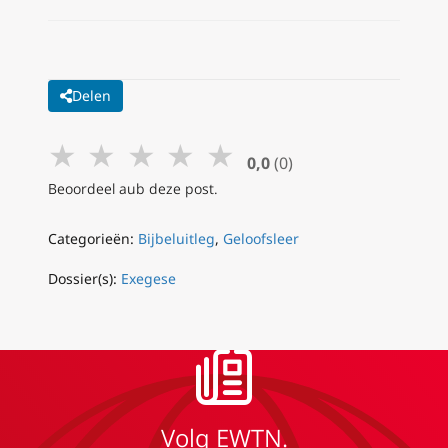
Delen
★
★
★
★
★
0,0
(0)
Beoordeel aub deze post.
Categorieën:
Bijbeluitleg
,
Geloofsleer
Dossier(s):
Exegese
Volg EWTN.