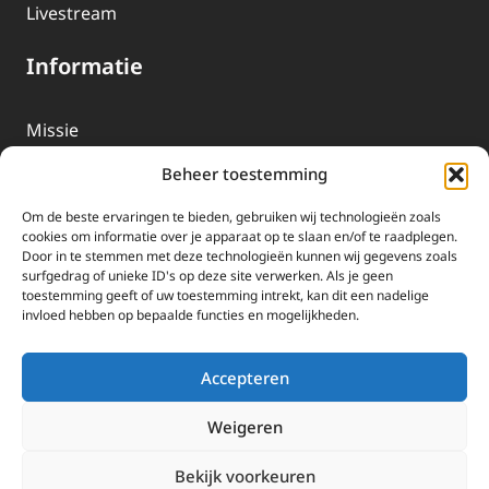
Livestream
Informatie
Missie
Over EWTN
Beheer toestemming
Geschiedenis
Om de beste ervaringen te bieden, gebruiken wij technologieën zoals
EWTN-Team
cookies om informatie over je apparaat op te slaan en/of te raadplegen.
Door in te stemmen met deze technologieën kunnen wij gegevens zoals
Organisatiegegevens
surfgedrag of unieke ID's op deze site verwerken. Als je geen
toestemming geeft of uw toestemming intrekt, kan dit een nadelige
invloed hebben op bepaalde functies en mogelijkheden.
Doneren
EWTN wordt uitsluitend gefinancierd door uw donaties.
Accepteren
Wij ontvangen bewust geen advertentie-inkomsten of
kerkelijke financiele ondersteuning.
Weigeren
Doneren
Bekijk voorkeuren