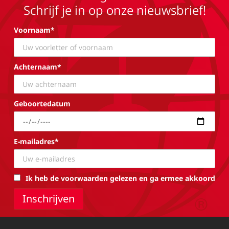
Schrijf je in op onze nieuwsbrief!
Voornaam*
Achternaam*
Geboortedatum
E-mailadres*
Ik heb de voorwaarden gelezen en ga ermee akkoord