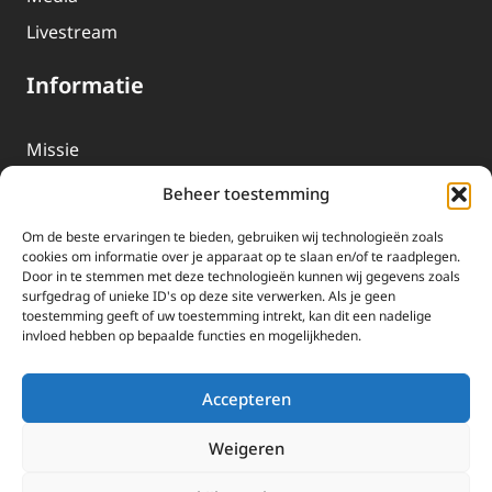
Livestream
Informatie
Missie
Over EWTN
Beheer toestemming
Geschiedenis
Om de beste ervaringen te bieden, gebruiken wij technologieën zoals
EWTN-Team
cookies om informatie over je apparaat op te slaan en/of te raadplegen.
Door in te stemmen met deze technologieën kunnen wij gegevens zoals
Organisatiegegevens
surfgedrag of unieke ID's op deze site verwerken. Als je geen
toestemming geeft of uw toestemming intrekt, kan dit een nadelige
invloed hebben op bepaalde functies en mogelijkheden.
Doneren
EWTN wordt uitsluitend gefinancierd door uw donaties.
Accepteren
Wij ontvangen bewust geen advertentie-inkomsten of
kerkelijke financiele ondersteuning.
Weigeren
Doneren