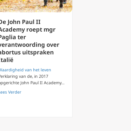
De John Paul II
Academy roept mgr
Paglia ter
verantwoording over
abortus uitspraken
Italië
Waardigheid van het leven
Verklaring van de, in 2017
opgerichte John Paul II Academy…
 abortus
 de Pauselijke Academie voor het Leven met nieuwe richting?
about De John Paul II Academy roept mgr Paglia ter ver
Lees Verder