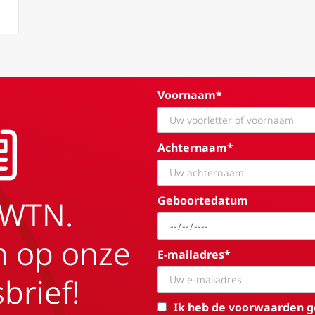
Voornaam*
Achternaam*
Geboortedatum
EWTN.
in op onze
E-mailadres*
brief!
Ik heb de voorwaarden g