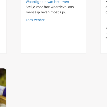
Waardigheid van het leven
Stel je voor hoe waardevol ons
menselijk leven moet zijn…
about Over de drempel van het evangel
Lees Verder
n voor hulp bij zelfdoding van leden van Pauselijke Academie voor 