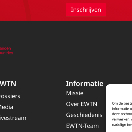
EWTN
Informatie
Missie
ossiers
Over EWTN
Om de beste
edia
informatie 
Geschiedenis
deze techno
ivestream
verwerken. 
EWTN-Team
nadelige in