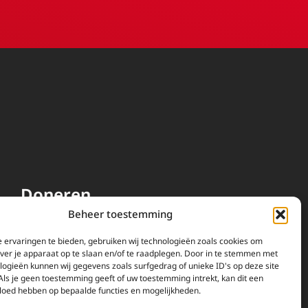
Doneren
Beheer toestemming
EWTN wordt uitsluitend
gefinancierd door uw donaties.
 ervaringen te bieden, gebruiken wij technologieën zoals cookies om
over je apparaat op te slaan en/of te raadplegen. Door in te stemmen met
Wij ontvangen bewust geen
logieën kunnen wij gegevens zoals surfgedrag of unieke ID's op deze site
advertentie-inkomsten of
Als je geen toestemming geeft of uw toestemming intrekt, kan dit een
kerkelijke financiele
vloed hebben op bepaalde functies en mogelijkheden.
ondersteuning.