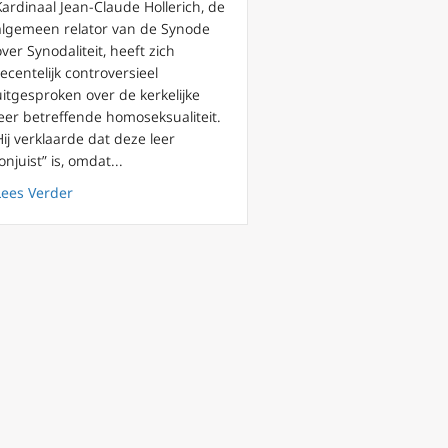
Kardinaal Jean-Claude Hollerich, de
algemeen relator van de Synode
over Synodaliteit, heeft zich
recentelijk controversieel
ie van het leven
uitgesproken over de kerkelijke
leer betreffende homoseksualiteit.
het Leven
Hij verklaarde dat deze leer
“onjuist” is, omdat...
about Kardinaal Hollerich s.j. en de ondermijning van d
Lees Verder