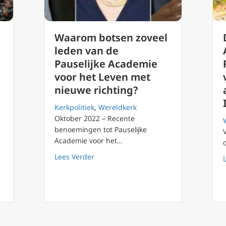
Waarom botsen zoveel
leden van de
Pauselijke Academie
voor het Leven met
nieuwe richting?
Kerkpolitiek
,
Wereldkerk
Oktober 2022 – Recente
benoemingen tot Pauselijke
Academie voor het…
ta Vaticaan veroordeelt geslachtsverandering, draagmoederschap,
about Waarom botsen zoveel leden van
Lees Verder