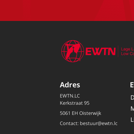
Adres
EWTN.LC
D
Kerkstraat 95
M
5061 EH Oisterwijk
L
Contact:
bestuur@ewtn.lc