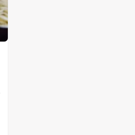
,
gen over eucharistische coherentie en voorjaarsvergadering