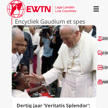
Encycliek Gaudium et spes
CO
DO
CO
LI
NI
Dertig jaar ‘Veritatis Splendor’: