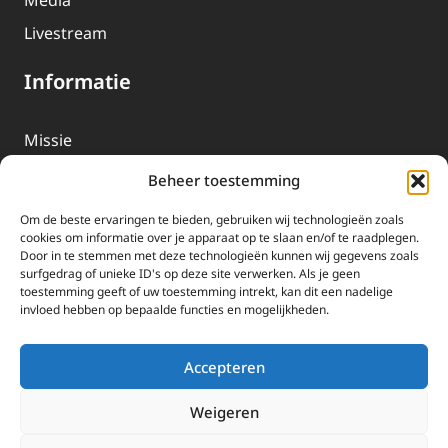
Media
Livestream
Informatie
Missie
Over EWTN
Beheer toestemming
Geschiedenis
Om de beste ervaringen te bieden, gebruiken wij technologieën zoals
EWTN-Team
cookies om informatie over je apparaat op te slaan en/of te raadplegen.
Door in te stemmen met deze technologieën kunnen wij gegevens zoals
Organisatiegegevens
surfgedrag of unieke ID's op deze site verwerken. Als je geen
toestemming geeft of uw toestemming intrekt, kan dit een nadelige
invloed hebben op bepaalde functies en mogelijkheden.
Doneren
EWTN wordt uitsluitend gefinancierd door uw donaties.
Accepteren
Wij ontvangen bewust geen advertentie-inkomsten of
kerkelijke financiele ondersteuning.
Weigeren
Doneren