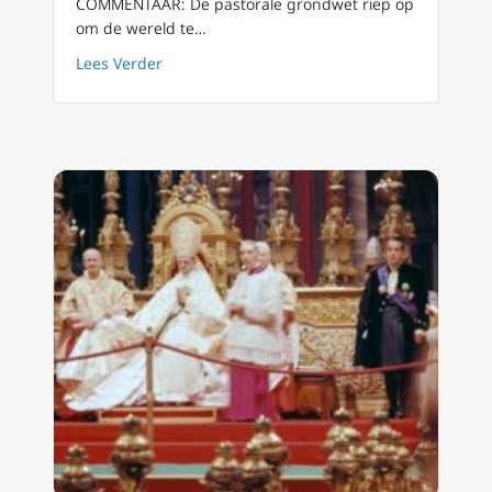
COMMENTAAR: De pastorale grondwet riep op
om de wereld te…
about ‘Gaudium et Spes’ en Duitse Synodale 
Lees Verder