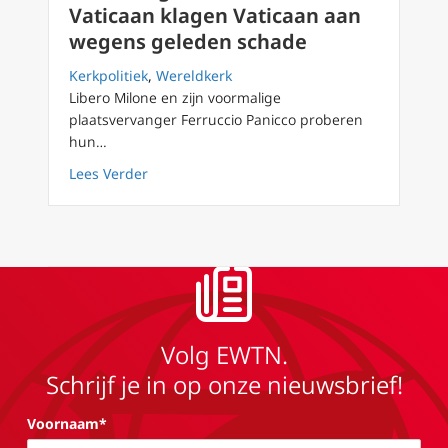
Vaticaan klagen Vaticaan aan
wegens geleden schade
Kerkpolitiek
,
Wereldkerk
Libero Milone en zijn voormalige
plaatsvervanger Ferruccio Panicco proberen
hun…
about Voormalige auditoren van Vaticaan k
Lees Verder
Volg EWTN.
Schrijf je in op onze nieuwsbrief!
Voornaam*