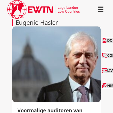
Eugenio Hasler
CO
DO
CO
LI
NI
Voormalige auditoren van