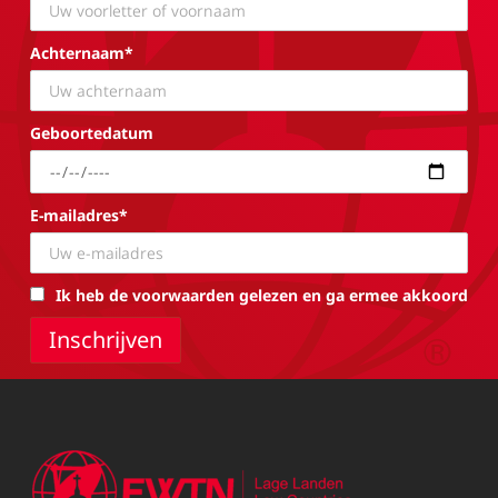
Achternaam*
Geboortedatum
E-mailadres*
Ik heb de voorwaarden gelezen en ga ermee akkoord