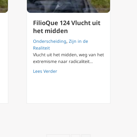
FilioQue 124 Vlucht uit
het midden
Onderscheiding
,
Zijn in de
Realiteit
Vlucht uit het midden, weg van het
extremisme naar radicaliteit…
about FilioQue 124 Vlucht uit het midd
Lees Verder
remisme als karikatuur van radicaliteit