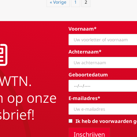
« Vorige
1
2
Voornaam*
Achternaam*
Geboortedatum
EWTN.
in op onze
E-mailadres*
brief!
Ik heb de voorwaarden g