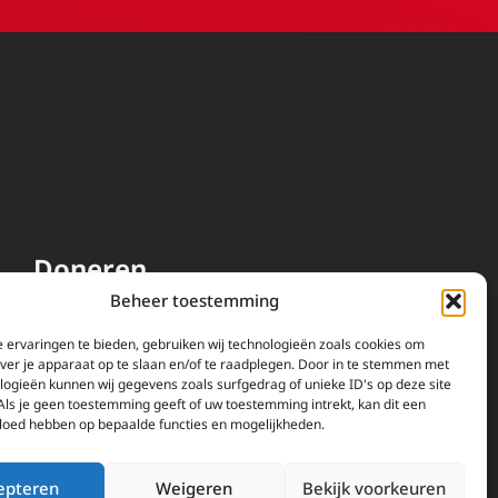
Doneren
Beheer toestemming
EWTN wordt uitsluitend
gefinancierd door uw donaties.
 ervaringen te bieden, gebruiken wij technologieën zoals cookies om
over je apparaat op te slaan en/of te raadplegen. Door in te stemmen met
Wij ontvangen bewust geen
logieën kunnen wij gegevens zoals surfgedrag of unieke ID's op deze site
advertentie-inkomsten of
Als je geen toestemming geeft of uw toestemming intrekt, kan dit een
kerkelijke financiele
vloed hebben op bepaalde functies en mogelijkheden.
ondersteuning.
Doneren
epteren
Weigeren
Bekijk voorkeuren