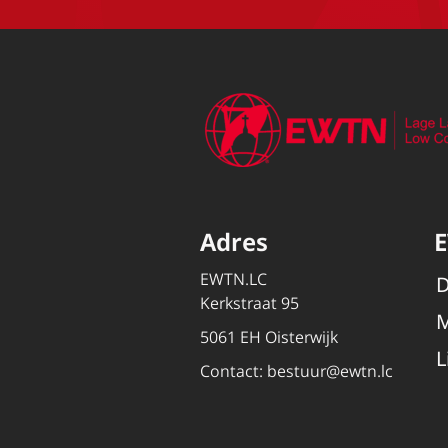
Adres
EWTN.LC
D
Kerkstraat 95
M
5061 EH Oisterwijk
L
Contact:
bestuur@ewtn.lc