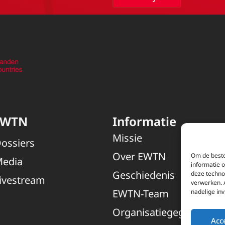
EWTN
Informatie
Missie
ossiers
Over EWTN
Om de beste
edia
informatie 
Geschiedenis
deze techno
ivestream
verwerken. 
EWTN-Team
nadelige in
Organisatiegegevens
Acc