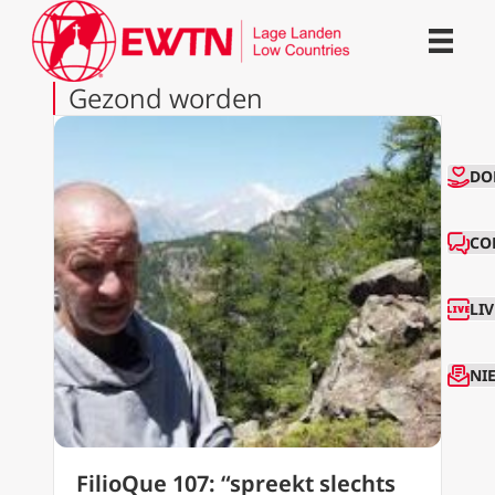
Gezond worden
CO
DO
CO
LI
NI
FilioQue 107: “spreekt slechts