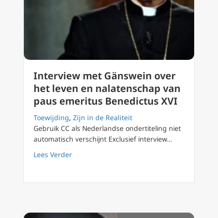
Interview met Gänswein over
het leven en nalatenschap van
paus emeritus Benedictus XVI
Toewijding
,
Zijn in de Realiteit
Gebruik CC als Nederlandse ondertiteling niet
automatisch verschijnt Exclusief interview…
about Interview met Gänswein over het leve
Lees Verder