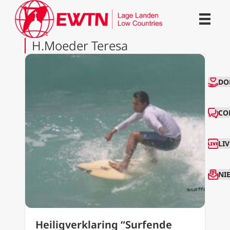
H.Moeder Teresa
CO
DO
CO
LI
NI
Heiligverklaring “Surfende