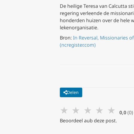
De heilige Teresa van Calcutta s
regering verleende de missionari
honderden huizen over de hele we
lekenorganisatie.
Bron:
In Reversal, Missionaries o
(ncregister.com)
Delen
★
★
★
★
★
0,0
(0)
Beoordeel aub deze post.