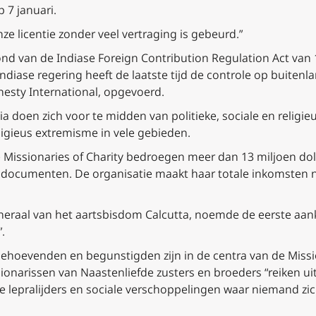
7 januari.
onze licentie zonder veel vertraging is gebeurd.”
d van de Indiase Foreign Contribution Regulation Act van
 Indiase regering heeft de laatste tijd de controle op buiten
nesty International, opgevoerd.
ia doen zich voor te midden van politieke, sociale en relig
ligieus extremisme in vele gebieden.
Missionaries of Charity bedroegen meer dan 13 miljoen doll
 documenten. De organisatie maakt haar totale inkomsten ni
neraal van het aartsbisdom Calcutta, noemde de eerste aa
.
lpbehoevenden en begunstigden zijn in de centra van de Miss
ionarissen van Naastenliefde zusters en broeders “reiken u
e lepralijders en sociale verschoppelingen waar niemand zich