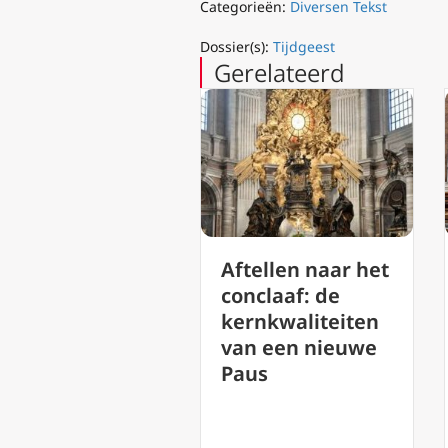
Categorieën:
Diversen Tekst
Dossier(s):
Tijdgeest
Gerelateerd
Aftellen naar het
Gebeden voor
conclaaf: de
Paus Franciscus:
kernkwaliteiten
Geef Franciscus
van een nieuwe
de eeuwige rust,
Paus
o Heer