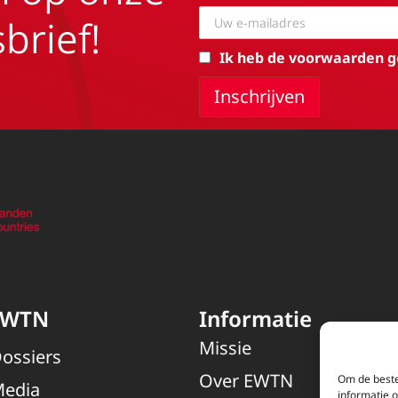
brief!
Ik heb de voorwaarden g
EWTN
Informatie
Missie
ossiers
Over EWTN
Om de beste
edia
informatie 