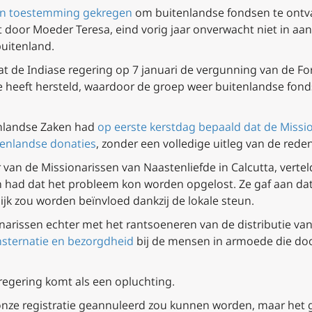
ben toestemming gekregen
om buitenlandse fondsen te ontva
ht door Moeder Teresa, eind vorig jaar onverwacht niet in 
buitenland.
t de Indiase regering op 7 januari de vergunning van de Fo
rde heeft hersteld, waardoor de groep weer buitenlandse fo
enlandse Zaken had
op eerste kerstdag bepaald dat de Missio
enlandse donaties
, zonder een volledige uitleg van de rede
van de Missionarissen van Naastenliefde in Calcutta, verte
n had dat het probleem kon worden opgelost. Ze gaf aan dat
ijk zou worden beïnvloed dankzij de lokale steun.
arissen echter met het rantsoeneren van de distributie van
nsternatie en bezorgdheid
bij de mensen in armoede die do
regering komt als een opluchting.
nze registratie geannuleerd zou kunnen worden, maar het 