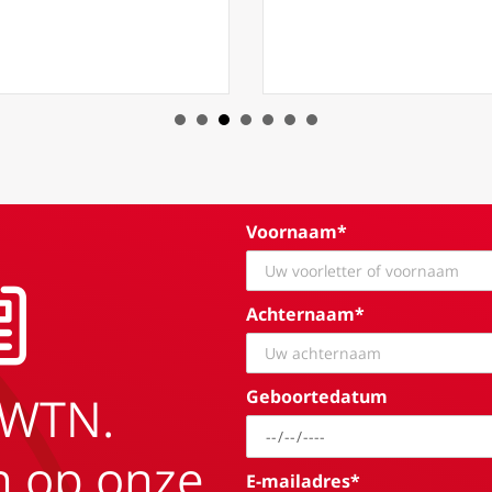
Voornaam*
Achternaam*
Geboortedatum
EWTN.
in op onze
E-mailadres*