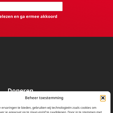
elezen en ga ermee akkoord
Doneren
Beheer toestemming
EWTN wordt uitsluitend
gefinancierd door uw donaties.
 ervaringen te bieden, gebruiken wij technologieën zoals cookies om
over je apparaat op te slaan en/of te raadplegen. Door in te stemmen met
Wij ontvangen bewust geen