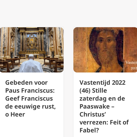
Vrouw
Vastentijd 2022
veroordeeld
(46) Stille
omdat ze in st
zaterdag en de
een bord
Paaswake –
omhoog hield 
Christus’
een Britse
verrezen: Feit of
abortusklinie
Fabel?