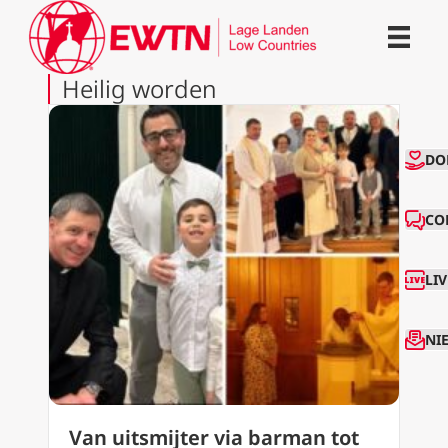
Heilig worden
CO
DO
CO
LI
NI
Van uitsmijter via barman tot