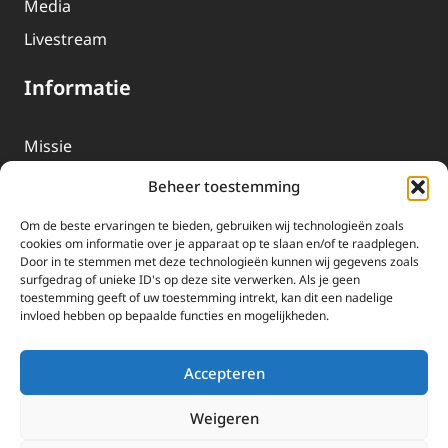
Media
Livestream
Informatie
Missie
Over EWTN
Beheer toestemming
Geschiedenis
Om de beste ervaringen te bieden, gebruiken wij technologieën zoals
EWTN-Team
cookies om informatie over je apparaat op te slaan en/of te raadplegen.
Door in te stemmen met deze technologieën kunnen wij gegevens zoals
Organisatiegegevens
surfgedrag of unieke ID's op deze site verwerken. Als je geen
toestemming geeft of uw toestemming intrekt, kan dit een nadelige
invloed hebben op bepaalde functies en mogelijkheden.
Doneren
EWTN wordt uitsluitend gefinancierd door uw donaties.
Accepteren
Wij ontvangen bewust geen advertentie-inkomsten of
kerkelijke financiele ondersteuning.
Weigeren
Doneren