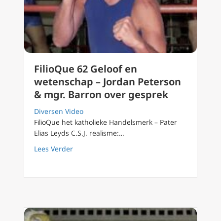
FilioQue 62 Geloof en
wetenschap – Jordan Peterson
& mgr. Barron over gesprek
Diversen Video
FilioQue het katholieke Handelsmerk – Pater
Elias Leyds C.S.J. realisme:…
about FilioQue 62 Geloof en wetenschap – J
Lees Verder