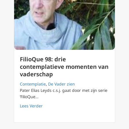
FilioQue 98: drie
contemplatieve momenten van
vaderschap
Contemplatie
,
De Vader zien
Pater Elias Leyds c.s.j. gaat door met zijn serie
‘FilioQue…
about FilioQue 98: drie contemplatieve mo
Lees Verder