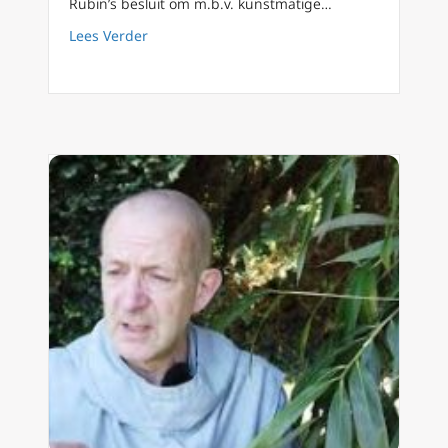
Rubin’s besluit om m.b.v. kunstmatige…
about Memo aan Jordan Peterson en Dave Ru
Lees Verder