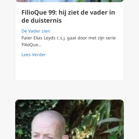
FilioQue 99: hij ziet de vader in
de duisternis
De Vader zien
Pater Elias Leyds c.s.j. gaat door met zijn serie
‘FilioQue…
about FilioQue 99: hij ziet de vader in de dui
Lees Verder