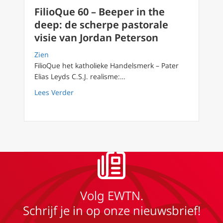
FilioQue 60 – Beeper in the
deep: de scherpe pastorale
visie van Jordan Peterson
Zien
FilioQue het katholieke Handelsmerk – Pater
Elias Leyds C.S.J. realisme:…
about FilioQue 60 – Beeper in the deep: de s
Lees Verder
Volg EWTN.
Schrijf je in op onze nieuwsbrief!