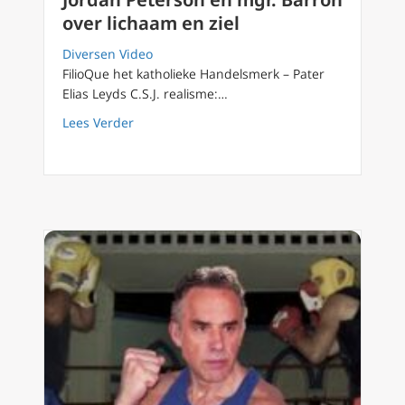
over lichaam en ziel
Diversen Video
FilioQue het katholieke Handelsmerk – Pater
Elias Leyds C.S.J. realisme:…
about FilioQue 63 Derde commentaar Jordan 
Lees Verder