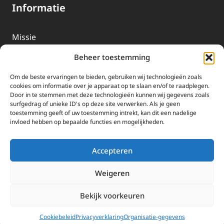
Informatie
Missie
Over EWTN
Beheer toestemming
Geschiedenis
Om de beste ervaringen te bieden, gebruiken wij technologieën zoals
EWTN-Team
cookies om informatie over je apparaat op te slaan en/of te raadplegen.
Door in te stemmen met deze technologieën kunnen wij gegevens zoals
Organisatiegegevens
surfgedrag of unieke ID's op deze site verwerken. Als je geen
toestemming geeft of uw toestemming intrekt, kan dit een nadelige
invloed hebben op bepaalde functies en mogelijkheden.
Doneren
EWTN wordt uitsluitend gefinancierd door uw donaties.
Accepteren
Wij ontvangen bewust geen advertentie-inkomsten of
kerkelijke financiele ondersteuning.
Weigeren
Doneren
Bekijk voorkeuren
2025 EWTN Lage Landen | Katholieke Media | © Stichting EWTN Lage
Landen |
Cookies
|
Privacyverklaring
Cookiebeleid
Privacyverklaring
Organisatie-gegevens