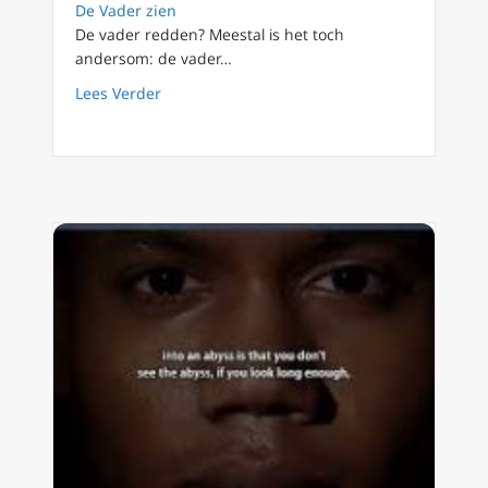
De Vader zien
De vader redden? Meestal is het toch
andersom: de vader…
about FilioQue 97 (vervolg) Video Jordan Pete
Lees Verder