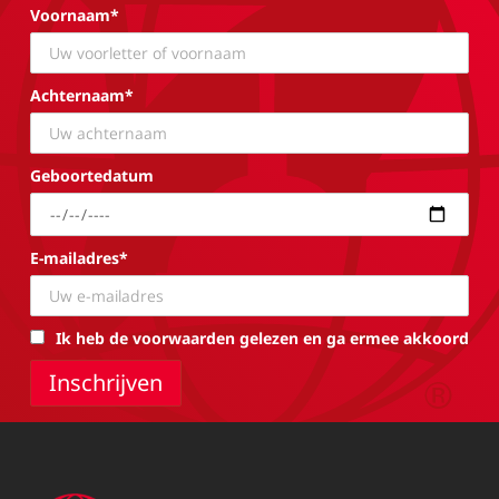
Voornaam*
Achternaam*
Geboortedatum
E-mailadres*
Ik heb de voorwaarden gelezen en ga ermee akkoord