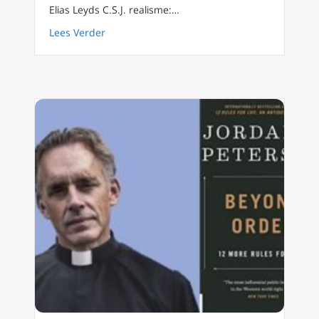
Elias Leyds C.S.J. realisme:…
about FilioQue 61 – het gesprek tussen Jord
Lees Verder