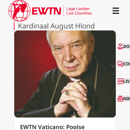
Kardinaal August Hlond
CO
DO
CO
LI
NI
EWTN Vaticano: Poolse