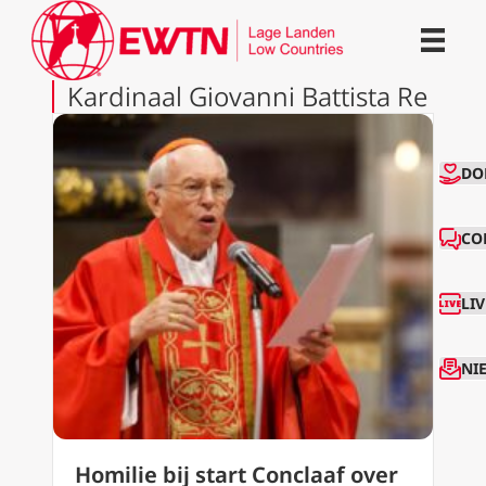
Kardinaal Giovanni Battista Re
CO
DO
CO
LI
NI
Homilie bij start Conclaaf over