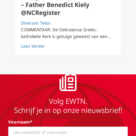
– Father Benedict Kiely
@NCRegister
Diversen Tekst
COMMENTAAR: De Oekraïense Grieks-
katholieke Kerk is getuige geweest van een…
about Herrijzen uit de as in Oekraïne – Fath
Lees Verder
Volg EWTN.
Schrijf je in op onze nieuwsbrief!
Voornaam*