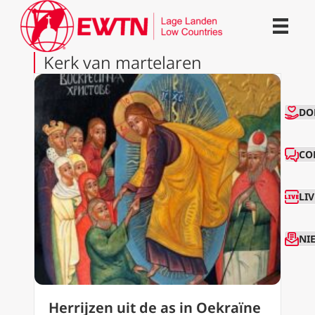
Kerk van martelaren
CO
DO
CO
LI
NI
Herrijzen uit de as in Oekraïne