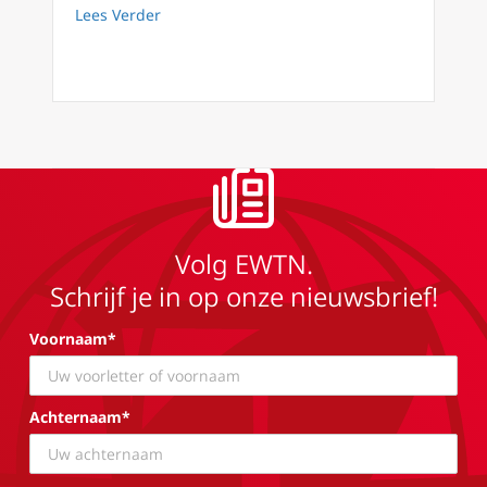
about H.Paus Pius V leert ons waarheid zoek
Lees Verder
Volg EWTN.
Schrijf je in op onze nieuwsbrief!
Voornaam*
Achternaam*