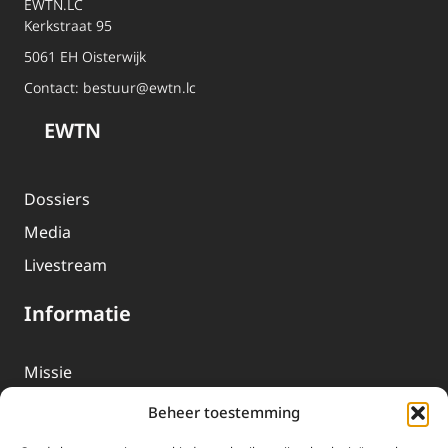
EWTN.LC
Kerkstraat 95
5061 EH Oisterwijk
Contact:
bestuur@ewtn.lc
EWTN
Dossiers
Media
Livestream
Informatie
Missie
Over EWTN
Beheer toestemming
Geschiedenis