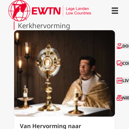
Kerkhervorming
CO
DO
CO
LI
NI
Van Hervorming naar