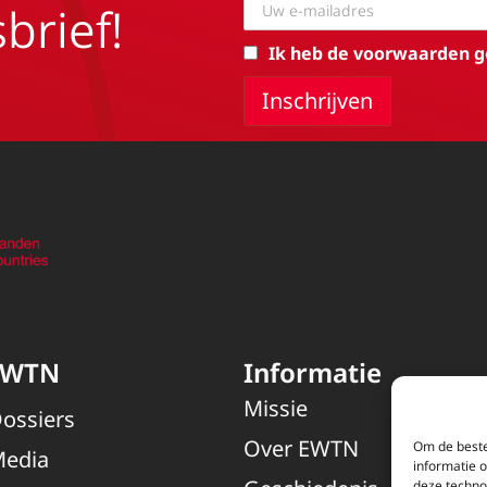
brief!
Ik heb de voorwaarden g
EWTN
Informatie
Missie
ossiers
Over EWTN
Om de beste
edia
informatie 
deze techno