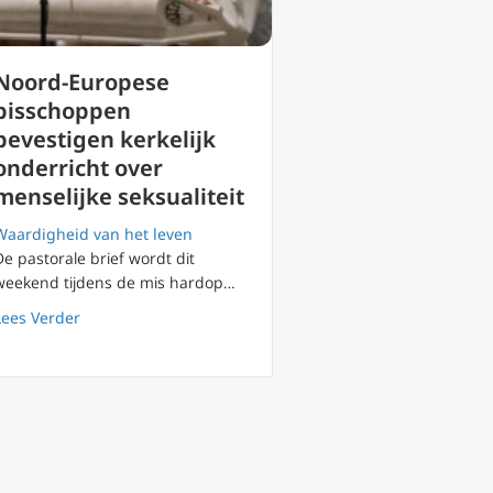
Noord-Europese
bisschoppen
bevestigen kerkelijk
onderricht over
menselijke seksualiteit
Waardigheid van het leven
De pastorale brief wordt dit
weekend tijdens de mis hardop…
appisten gaan terug naar Noorwegen
Woestijnvaders
about Noord-Europese bisschoppen bevestigen kerkelijk 
Lees Verder