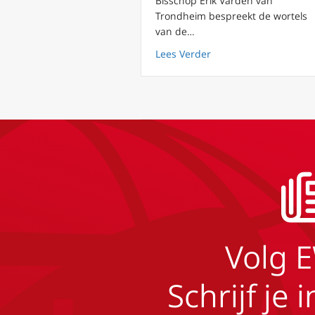
Bisschop Erik Varden van
Trondheim bespreekt de wortels
van de…
about Noorwegen Trond
Lees Verder
Volg 
Schrijf je 