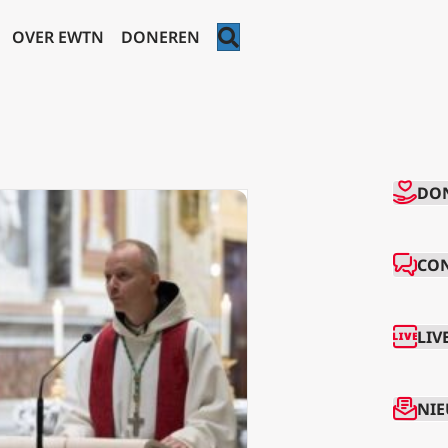
ZOEKEN
OVER EWTN
DONEREN
CO
DO
CO
LIV
NIE