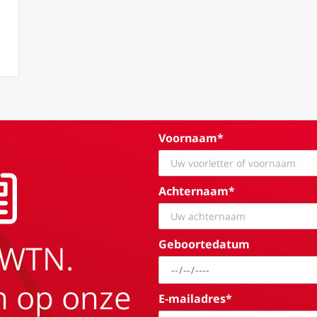
heim: “wonderlijke erfenis van haar heiligen”, groei Noorse kerk
Voornaam*
Achternaam*
Geboortedatum
EWTN.
in op onze
E-mailadres*