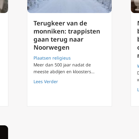
Terugkeer van de
monniken: trappisten
gaan terug naar
Noorwegen
Plaatsen religieus
Meer dan 500 jaar nadat de
meeste abdijen en kloosters…
about Terugkeer van de monniken: tr
Lees Verder
p werkt samen met EWTN en Exodus 90 voor nieuwe podcastserie 