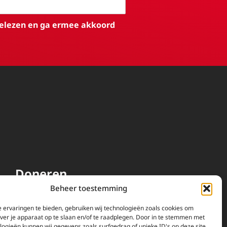
elezen en ga ermee akkoord
Doneren
Beheer toestemming
EWTN wordt uitsluitend
gefinancierd door uw donaties.
 ervaringen te bieden, gebruiken wij technologieën zoals cookies om
over je apparaat op te slaan en/of te raadplegen. Door in te stemmen met
Wij ontvangen bewust geen
logieën kunnen wij gegevens zoals surfgedrag of unieke ID's op deze site