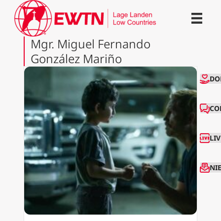
Mgr. Miguel Fernando
González Mariño
CO
DO
CO
LI
NI