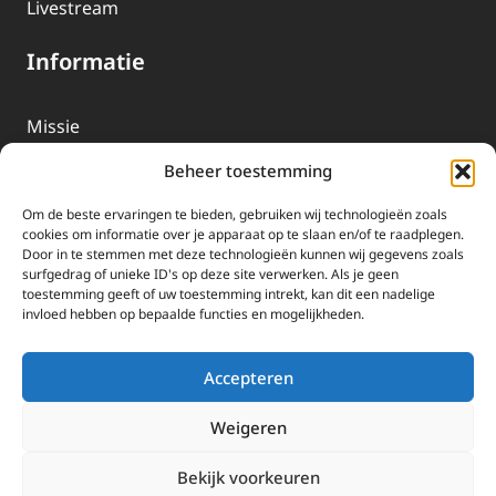
Livestream
Informatie
Missie
Over EWTN
Beheer toestemming
Geschiedenis
Om de beste ervaringen te bieden, gebruiken wij technologieën zoals
EWTN-Team
cookies om informatie over je apparaat op te slaan en/of te raadplegen.
Door in te stemmen met deze technologieën kunnen wij gegevens zoals
Organisatiegegevens
surfgedrag of unieke ID's op deze site verwerken. Als je geen
toestemming geeft of uw toestemming intrekt, kan dit een nadelige
invloed hebben op bepaalde functies en mogelijkheden.
Doneren
EWTN wordt uitsluitend gefinancierd door uw donaties.
Accepteren
Wij ontvangen bewust geen advertentie-inkomsten of
kerkelijke financiele ondersteuning.
Weigeren
Doneren
Bekijk voorkeuren