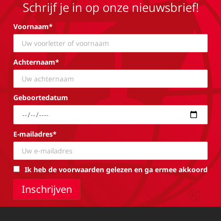
Schrijf je in op onze nieuwsbrief!
Voornaam*
Achternaam*
Geboortedatum
E-mailadres*
Ik heb de voorwaarden gelezen en ga ermee akkoord