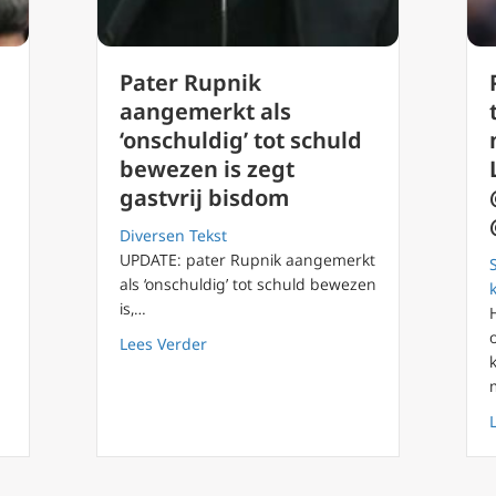
Pater Rupnik
aangemerkt als
‘onschuldig’ tot schuld
bewezen is zegt
gastvrij bisdom
Diversen Tekst
UPDATE: pater Rupnik aangemerkt
als ‘onschuldig’ tot schuld bewezen
en over vrouwelijke diakens, misbruik en gender
is,…
about Pater Rupnik aangemerkt als ‘ons
Lees Verder