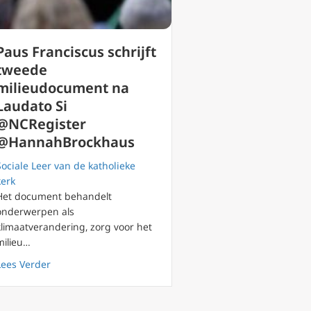
Paus Franciscus schrijft
tweede
milieudocument na
Laudato Si
@NCRegister
@HannahBrockhaus
Sociale Leer van de katholieke
kerk
Het document behandelt
onderwerpen als
chuldig’ tot schuld bewezen is zegt gastvrij bisdom
klimaatverandering, zorg voor het
milieu…
about Paus Franciscus schrijft tweede milieudocumen
Lees Verder