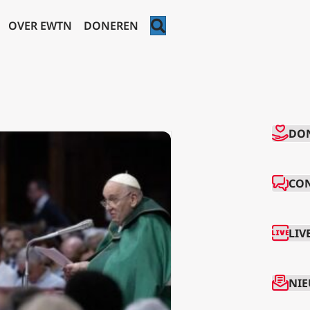
ZOEKEN
OVER EWTN
DONEREN
CO
DO
CO
LIV
NIE