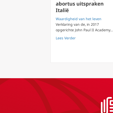
abortus uitspraken
Italië
Waardigheid van het leven
Verklaring van de, in 2017
opgerichte John Paul II Academy…
about De John Paul II
Lees Verder