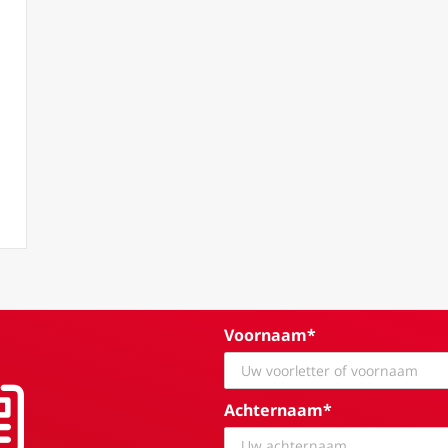
 Academy roept mgr Paglia ter verantwoording over abortus uitspra
Voornaam*
Achternaam*