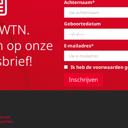
Achternaam*
Geboortedatum
EWTN.
in op onze
E-mailadres*
brief!
Ik heb de voorwaarden g