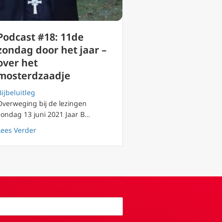
Podcast #18: 11de
zondag door het jaar –
over het
mosterdzaadje
Bijbeluitleg
Overweging bij de lezingen
zondag 13 juni 2021 Jaar B…
wen in geloof werkelijk? Mgr Rob Mutsaerts
about Podcast #18: 11de zondag door het jaar – over h
Lees Verder