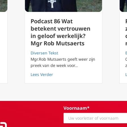
Podcast 86 Wat
betekent vertrouwen
in geloof werkelijk?
Mgr Rob Mutsaerts
Diversen Tekst
Mgr.Rob Mutsaerts geeft weer zijn
aan de slag, maak het verschil
preek van de week voor…
about Podcast 86 Wat betekent vertrou
Lees Verder
Voornaam*