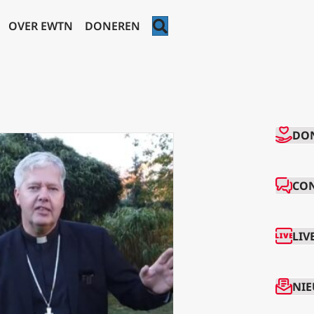
ZOEKEN
OVER EWTN
DONEREN
CO
DO
CO
LIV
NIE