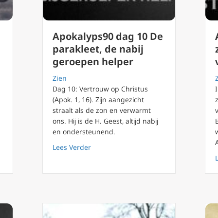
Apokalyps90 dag 10 De
parakleet, de nabij
geroepen helper
Zien
Dag 10: Vertrouw op Christus
(Apok. 1, 16). Zijn aangezicht
straalt als de zon en verwarmt
 66 Universeel priesterschap van Christus
ons. Hij is de H. Geest, altijd nabij
en ondersteunend.
about Apokalyps90 dag 10 De parakleet
Lees Verder