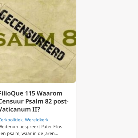
FilioQue 115 Waarom
Censuur Psalm 82 post-
Vaticanum II?
Kerkpolitiek
,
Wereldkerk
Wederom bespreekt Pater Elias
een psalm, waar in de jaren…