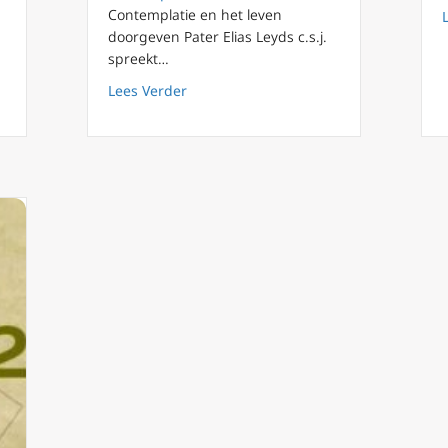
Contemplatie en het leven
doorgeven Pater Elias Leyds c.s.j.
g 5 Confrontatie met de mensenzoon
spreekt…
about FilioQue 116 Huwelijk lijkt op he
Lees Verder