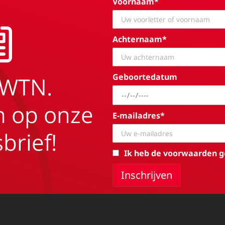
Voornaam*
Achternaam*
Geboortedatum
EWTN.
in op onze
E-mailadres*
brief!
Ik heb de voorwaarden g