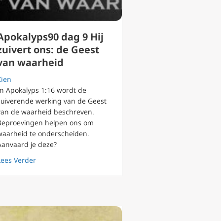
Apokalyps90 dag 9 Hij
zuivert ons: de Geest
van waarheid
Zien
In Apokalyps 1:16 wordt de
zuiverende werking van de Geest
van de waarheid beschreven.
Beproevingen helpen ons om
waarheid te onderscheiden.
Aanvaard je deze?
, de nabij geroepen helper
about Apokalyps90 dag 9 Hij zuivert ons: de Geest van 
Lees Verder