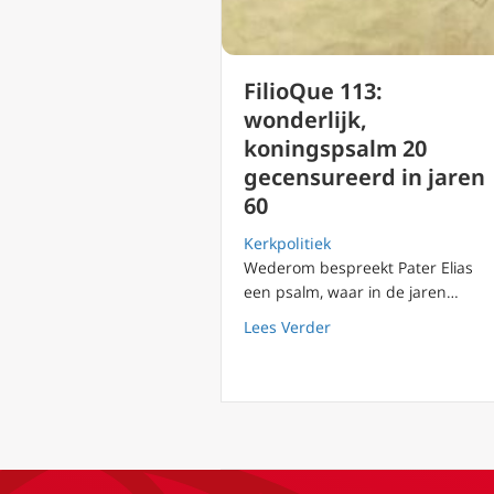
FilioQue 113:
wonderlijk,
koningspsalm 20
gecensureerd in jaren
60
Kerkpolitiek
Wederom bespreekt Pater Elias
een psalm, waar in de jaren…
about FilioQue 113: w
Lees Verder