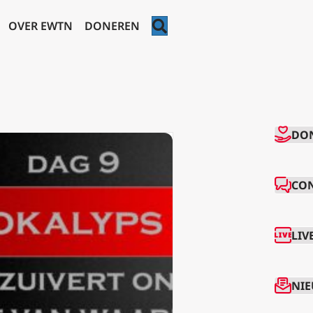
ZOEKEN
OVER EWTN
DONEREN
CO
DO
CO
LIV
NIE