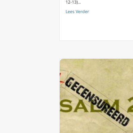
12-13)…
about Apokalyps90 da
Lees Verder