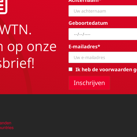
Achternaam*
Geboortedatum
EWTN.
in op onze
E-mailadres*
brief!
Ik heb de voorwaarden g