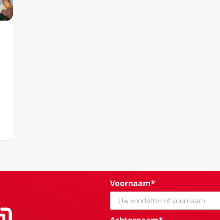
ng is er geen evangelisatie
Voornaam*