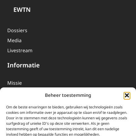
EWTN
Dossiers
Media
Livestream
Informatie
Missie
Over EWTN
Beheer toestemming
Geschiedenis
Om de beste ervaringen te bieden, gebruiken wij technologieën zoals
EWTN-Team
cookies om informatie over je apparaat op te slaan en/of te raadplegen.
Door in te stemmen met deze technologieën kunnen wij gegevens zoals
Organisatiegegevens
surfgedrag of unieke ID's op deze site verwerken. Als je geen
toestemming geeft of uw toestemming intrekt, kan dit een nadelige
invloed hebben op bepaalde functies en mogelijkheden.