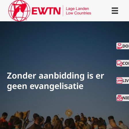
CO
DO
CO
Zonder aanbidding is er
LI
geen evangelisatie
NI