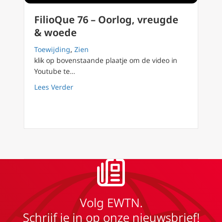
FilioQue 76 – Oorlog, vreugde
& woede
Toewijding
,
Zien
klik op bovenstaande plaatje om de video in
Youtube te…
about FilioQue 76 – Oorlog, vreugde & woed
Lees Verder
Volg EWTN.
Schrijf je in op onze nieuwsbrief!