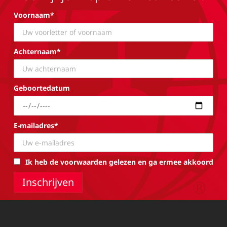
Voornaam*
Achternaam*
Geboortedatum
E-mailadres*
Ik heb de voorwaarden gelezen en ga ermee akkoord