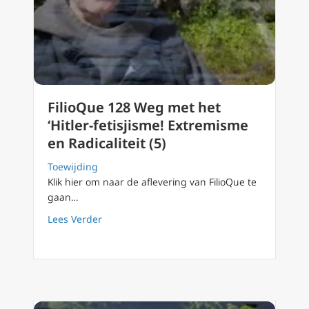
FilioQue 128 Weg met het
‘Hitler-fetisjisme! Extremisme
en Radicaliteit (5)
Toewijding
Klik hier om naar de aflevering van FilioQue te
gaan…
about FilioQue 128 Weg met het ‘Hitler-fetisj
Lees Verder