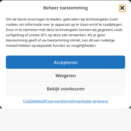
Beheer toestemming
Informatie
Om de beste ervaringen te bieden, gebruiken wij technologieën zoals
cookies om informatie over je apparaat op te slaan en/of te raadplegen.
Missie
Door in te stemmen met deze technologieën kunnen wij gegevens zoals
surfgedrag of unieke ID's op deze site verwerken. Als je geen
Over EWTN
toestemming geeft of uw toestemming intrekt, kan dit een nadelige
Geschiedenis
invloed hebben op bepaalde functies en mogelijkheden.
EWTN-Team
Accepteren
Organisatiegegevens
Weigeren
Doneren
Bekijk voorkeuren
EWTN wordt uitsluitend gefinancierd door uw donaties.
Wij ontvangen bewust geen advertentie-inkomsten of
Cookiebeleid
Privacyverklaring
Organisatie-gegevens
kerkelijke financiele ondersteuning.
Doneren
2025 EWTN Lage Landen | Katholieke Media | © Stichting EWTN Lage