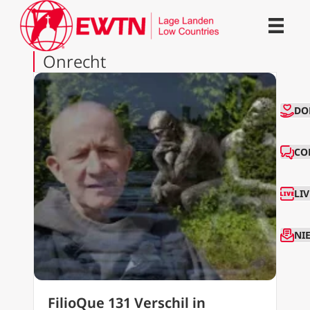
Onrecht
CO
DO
CO
LI
NI
FilioQue 131 Verschil in