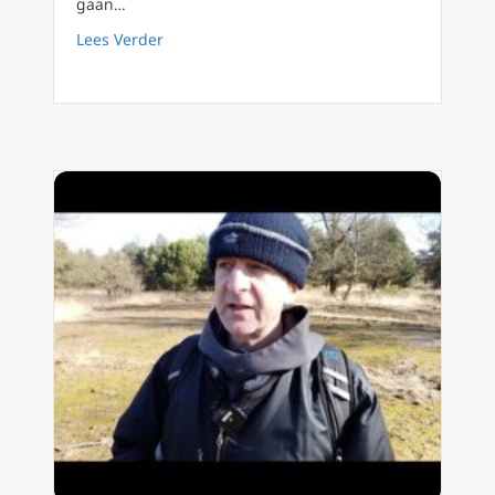
gaan…
about FilioQue 127 Extreem tegen jezelf of r
Lees Verder