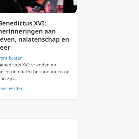
Benedictus XVI:
herinneringen aan
leven, nalatenschap en
leer
Pontificaten
Benedictus XVI: vrienden en
geleerden halen herinneringen op
aan zijn…
eid en openheid voor iedereen
about Benedictus XVI: herinneringen aan leven, nalate
Lees Verder