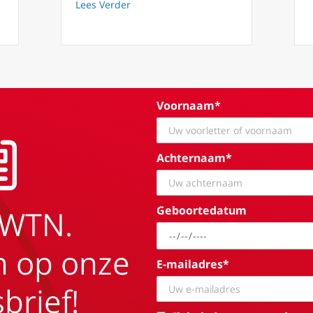
about Quodlibet: Erik Meganck, Vlaams 
Lees Verder
Vormen van nadenken. Waarom het de moeite waard is om na te de
Voornaam*
Achternaam*
Geboortedatum
EWTN.
in op onze
E-mailadres*
brief!