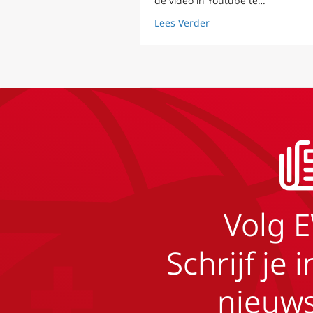
de video in Youtube te…
about FilioQue 74 4 
Lees Verder
Volg 
Schrijf je 
nieuws