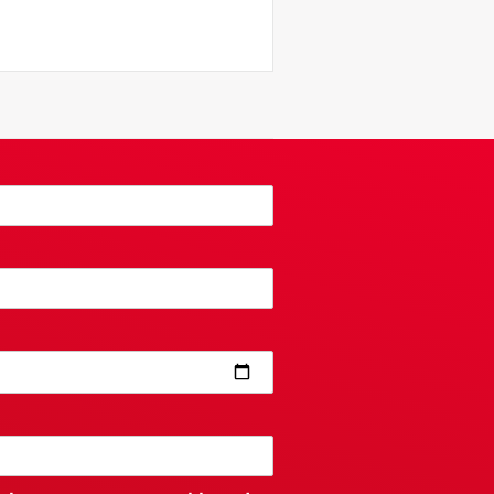
filosoof, in gesprek met Pater Elias
nken