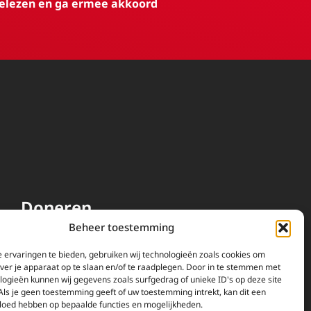
elezen en ga ermee akkoord
Doneren
Beheer toestemming
EWTN wordt uitsluitend
gefinancierd door uw donaties.
 ervaringen te bieden, gebruiken wij technologieën zoals cookies om
over je apparaat op te slaan en/of te raadplegen. Door in te stemmen met
Wij ontvangen bewust geen
logieën kunnen wij gegevens zoals surfgedrag of unieke ID's op deze site
advertentie-inkomsten of
Als je geen toestemming geeft of uw toestemming intrekt, kan dit een
kerkelijke financiele
vloed hebben op bepaalde functies en mogelijkheden.