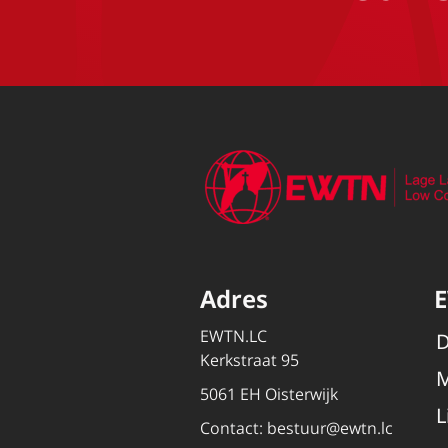
Adres
EWTN.LC
D
Kerkstraat 95
M
5061 EH Oisterwijk
L
Contact:
bestuur@ewtn.lc