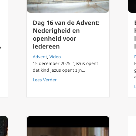
Dag 16 van de Advent:
Nederigheid en
openheid voor
iedereen
O
Advent
,
Video
15 december 2025: “Jezus opent
dat kind Jezus opent zijn…
asten: uniek voor iedereen
about Dag 16 van de Advent: Nederigh
Lees Verder