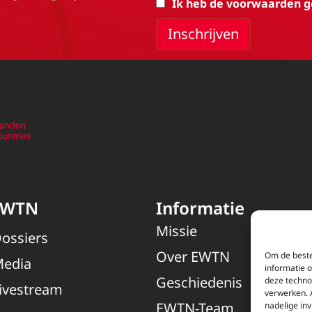
Ik heb de voorwaarden g
EWTN
Informatie
Missie
ossiers
Over EWTN
Om de beste
edia
informatie 
Geschiedenis
deze techno
ivestream
verwerken. 
EWTN-Team
nadelige in