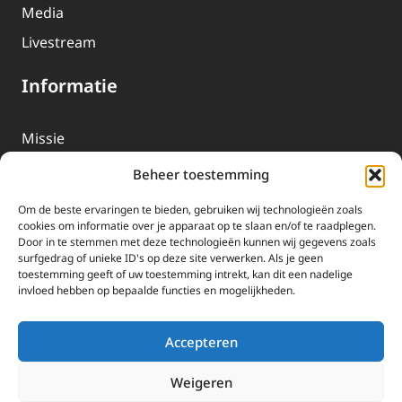
Media
Livestream
Informatie
Missie
Over EWTN
Beheer toestemming
Geschiedenis
Om de beste ervaringen te bieden, gebruiken wij technologieën zoals
EWTN-Team
cookies om informatie over je apparaat op te slaan en/of te raadplegen.
Door in te stemmen met deze technologieën kunnen wij gegevens zoals
Organisatiegegevens
surfgedrag of unieke ID's op deze site verwerken. Als je geen
toestemming geeft of uw toestemming intrekt, kan dit een nadelige
invloed hebben op bepaalde functies en mogelijkheden.
Doneren
EWTN wordt uitsluitend gefinancierd door uw donaties.
Accepteren
Wij ontvangen bewust geen advertentie-inkomsten of
kerkelijke financiele ondersteuning.
Weigeren
Doneren