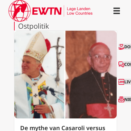
Ostpolitik
CO
DO
CO
LI
NI
De mythe van Casaroli versus