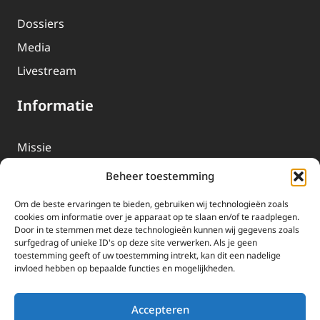
Dossiers
Media
Livestream
Informatie
Missie
Over EWTN
Beheer toestemming
Geschiedenis
Om de beste ervaringen te bieden, gebruiken wij technologieën zoals
EWTN-Team
cookies om informatie over je apparaat op te slaan en/of te raadplegen.
Door in te stemmen met deze technologieën kunnen wij gegevens zoals
Organisatiegegevens
surfgedrag of unieke ID's op deze site verwerken. Als je geen
toestemming geeft of uw toestemming intrekt, kan dit een nadelige
invloed hebben op bepaalde functies en mogelijkheden.
Doneren
EWTN wordt uitsluitend gefinancierd door uw donaties.
Accepteren
Wij ontvangen bewust geen advertentie-inkomsten of