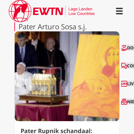
Pater Arturo Sosa s.j.
CO
DO
CO
LI
NI
Pater Rupnik schandaal: