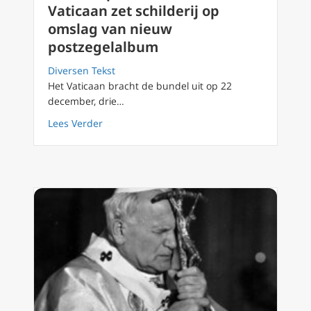
Vaticaan zet schilderij op
omslag van nieuw
postzegelalbum
Diversen Tekst
Het Vaticaan bracht de bundel uit op 22
december, drie…
about Pater Rupnik schandaal: Vaticaan zet 
Lees Verder