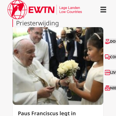
Priesterwijding
CO
DO
CO
LI
NI
Paus Franciscus legt in