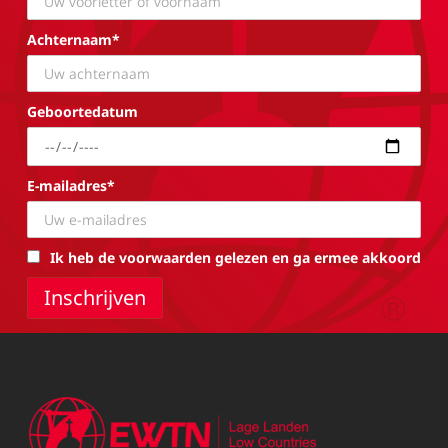
Achternaam*
Geboortedatum
E-mailadres*
Ik heb de voorwaarden gelezen en ga ermee akkoord