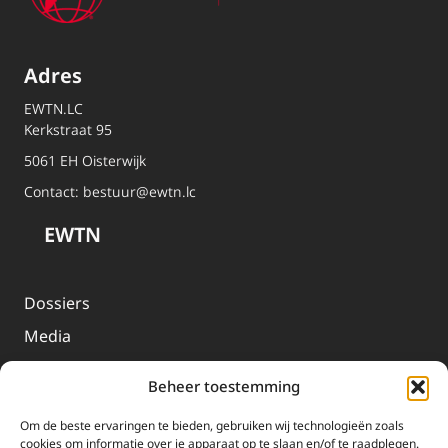
Adres
EWTN.LC
Kerkstraat 95
5061 EH Oisterwijk
Contact:
bestuur@ewtn.lc
EWTN
Dossiers
Media
Livestream
Beheer toestemming
Informatie
Om de beste ervaringen te bieden, gebruiken wij technologieën zoals
cookies om informatie over je apparaat op te slaan en/of te raadplegen.