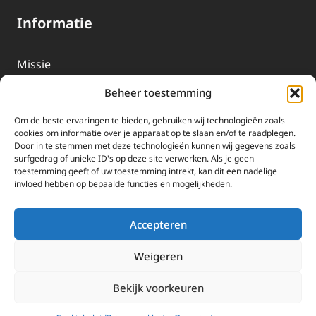
Informatie
Missie
Over EWTN
Beheer toestemming
Geschiedenis
Om de beste ervaringen te bieden, gebruiken wij technologieën zoals
EWTN-Team
cookies om informatie over je apparaat op te slaan en/of te raadplegen.
Door in te stemmen met deze technologieën kunnen wij gegevens zoals
Organisatiegegevens
surfgedrag of unieke ID's op deze site verwerken. Als je geen
toestemming geeft of uw toestemming intrekt, kan dit een nadelige
invloed hebben op bepaalde functies en mogelijkheden.
Doneren
EWTN wordt uitsluitend gefinancierd door uw donaties.
Accepteren
Wij ontvangen bewust geen advertentie-inkomsten of
kerkelijke financiele ondersteuning.
Weigeren
Doneren
Bekijk voorkeuren
2025 EWTN Lage Landen | Katholieke Media | © Stichting EWTN Lage