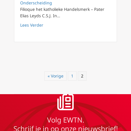
Onderscheiding
Filioque het katholieke Handelsmerk – Pater
Elias Leyds C.S.J. In…
about FilioQue 40 Beeper in the deep: Onsterf
Lees Verder
« Vorige
1
2
Volg EWTN.
Schrijf je in op onze nieuwsbrief!