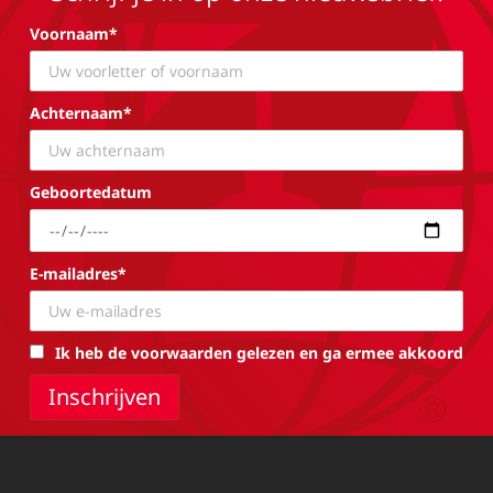
Voornaam*
Achternaam*
Geboortedatum
E-mailadres*
Ik heb de voorwaarden gelezen en ga ermee akkoord