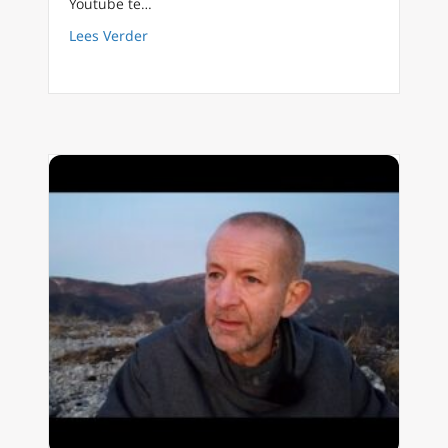
Youtube te…
about FilioQue 68 – Meer over het begrip ‘o
Lees Verder