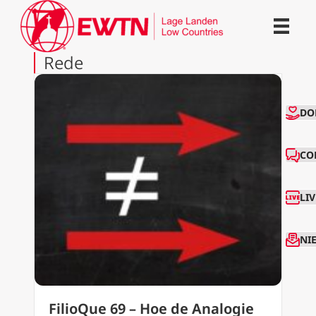
Rede
CO
DO
CO
LI
NI
FilioQue 69 – Hoe de Analogie