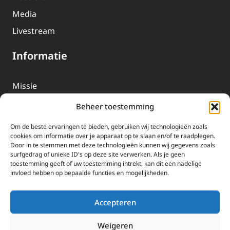
Media
Livestream
Informatie
Missie
Over EWTN
Beheer toestemming
Geschiedenis
Om de beste ervaringen te bieden, gebruiken wij technologieën zoals
EWTN-Team
cookies om informatie over je apparaat op te slaan en/of te raadplegen.
Door in te stemmen met deze technologieën kunnen wij gegevens zoals
Organisatiegegevens
surfgedrag of unieke ID's op deze site verwerken. Als je geen
toestemming geeft of uw toestemming intrekt, kan dit een nadelige
invloed hebben op bepaalde functies en mogelijkheden.
Doneren
EWTN wordt uitsluitend gefinancierd door uw donaties.
Accepteren
Wij ontvangen bewust geen advertentie-inkomsten of
kerkelijke financiele ondersteuning.
Weigeren
Doneren