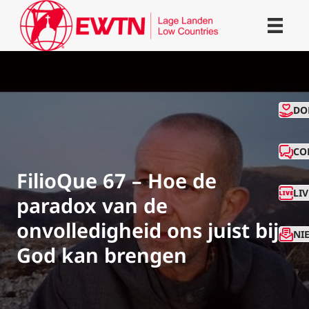
CO
DO
CO
FilioQue 67 – Hoe de
LI
paradox van de
onvolledigheid ons juist bij
NI
God kan brengen