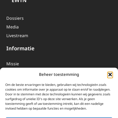
EWTN
Dossiers
Media
Livestream
Informatie
Missie
Over EWTN
Beheer toestemming
Geschiedenis
Om de beste ervaringen te bieden, gebruiken wij technologieën zoals
EWTN-Team
cookies om informatie over je apparaat op te slaan en/of te raadplegen.
Door in te stemmen met deze technologieën kunnen wij gegevens zoals
Organisatiegegevens
surfgedrag of unieke ID's op deze site verwerken. Als je geen
toestemming geeft of uw toestemming intrekt, kan dit een nadelige
invloed hebben op bepaalde functies en mogelijkheden.
Doneren