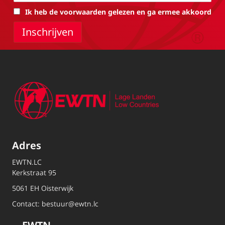
Ik heb de voorwaarden gelezen en ga ermee akkoord
Adres
EWTN.LC
Kerkstraat 95
5061 EH Oisterwijk
Contact:
bestuur@ewtn.lc