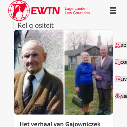
Religiositeit
CO
DO
CO
LI
NI
Het verhaal van Gajowniczek