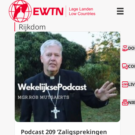
Rijkdom
CO
DO
CO
LI
NI
Podcast 209 ‘Zaligsprekingen