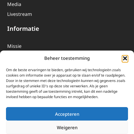
Media
Livestream
Informatie
Missie
Over EWTN
Beheer toestemming
Geschiedenis
Om de beste ervaringen te bieden, gebruiken wij technologieën zoals
EWTN-Team
cookies om informatie over je apparaat op te slaan en/of te raadplegen.
Door in te stemmen met deze technologieën kunnen wij gegevens zoals
Organisatiegegevens
surfgedrag of unieke ID's op deze site verwerken. Als je geen
toestemming geeft of uw toestemming intrekt, kan dit een nadelige
invloed hebben op bepaalde functies en mogelijkheden.
Doneren
EWTN wordt uitsluitend gefinancierd door uw donaties.
Accepteren
Wij ontvangen bewust geen advertentie-inkomsten of
kerkelijke financiele ondersteuning.
Weigeren
Doneren