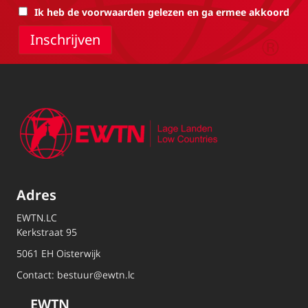
Ik heb de voorwaarden gelezen en ga ermee akkoord
Adres
EWTN.LC
Kerkstraat 95
5061 EH Oisterwijk
Contact:
bestuur@ewtn.lc
EWTN