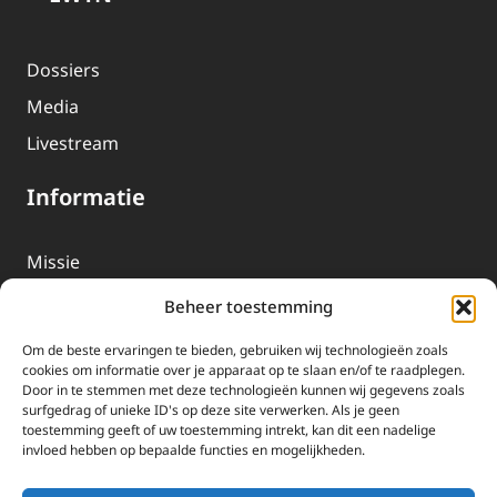
Dossiers
Media
Livestream
Informatie
Missie
Over EWTN
Beheer toestemming
Geschiedenis
Om de beste ervaringen te bieden, gebruiken wij technologieën zoals
EWTN-Team
cookies om informatie over je apparaat op te slaan en/of te raadplegen.
Door in te stemmen met deze technologieën kunnen wij gegevens zoals
Organisatiegegevens
surfgedrag of unieke ID's op deze site verwerken. Als je geen
toestemming geeft of uw toestemming intrekt, kan dit een nadelige
invloed hebben op bepaalde functies en mogelijkheden.
Doneren