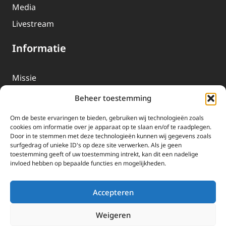
Media
Livestream
Informatie
Missie
Over EWTN
Beheer toestemming
Geschiedenis
Om de beste ervaringen te bieden, gebruiken wij technologieën zoals
EWTN-Team
cookies om informatie over je apparaat op te slaan en/of te raadplegen.
Door in te stemmen met deze technologieën kunnen wij gegevens zoals
Organisatiegegevens
surfgedrag of unieke ID's op deze site verwerken. Als je geen
toestemming geeft of uw toestemming intrekt, kan dit een nadelige
invloed hebben op bepaalde functies en mogelijkheden.
Doneren
EWTN wordt uitsluitend gefinancierd door uw donaties.
Accepteren
Wij ontvangen bewust geen advertentie-inkomsten of
kerkelijke financiele ondersteuning.
Weigeren
Doneren