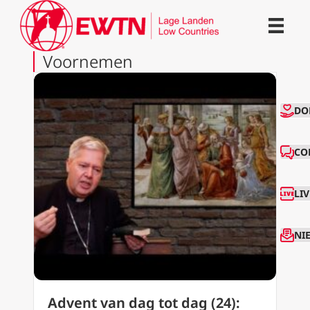
Voornemen
CO
DO
CO
LI
NI
Advent van dag tot dag (24):