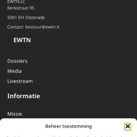
EWTN.LC
Kerkstraat 95
5061 EH Oisterwijk
Contact:
bestuur@ewtn.lc
EWTN
Dossiers
Media
Livestream
Informatie
Missie
Over EWTN
Beheer toestemming
Geschiedenis