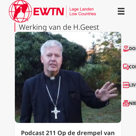
Werking van de H.Geest
CO
DO
CO
LI
NI
Podcast 211 Op de drempel van