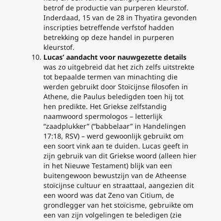
betrof de productie van purperen kleurstof.
Inderdaad, 15 van de 28 in Thyatira gevonden
inscripties betreffende verfstof hadden
betrekking op deze handel in purperen
kleurstof.
Lucas’ aandacht voor nauwgezette details
was zo uitgebreid dat het zich zelfs uitstrekte
tot bepaalde termen van minachting die
werden gebruikt door Stoïcijnse filosofen in
Athene, die Paulus beledigden toen hij tot
hen predikte. Het Griekse zelfstandig
naamwoord
spermologos
– letterlijk
“zaadplukker” (“babbelaar” in Handelingen
17:18, RSV) – werd gewoonlijk gebruikt om
een soort vink aan te duiden. Lucas geeft in
zijn gebruik van dit Griekse woord (alleen hier
in het Nieuwe Testament) blijk van een
buitengewoon bewustzijn van de Atheense
stoïcijnse cultuur en straattaal, aangezien dit
een woord was dat Zeno van Citium, de
grondlegger van het stoïcisme, gebruikte om
een van zijn volgelingen te beledigen (zie