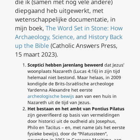
die ik (samen met nog vele andere)
diepgaand heb uitgewerkt, met
wetenschappelijke documentatie, in
mijn boek,
The Word Set in Stone: How
Archaeology, Science, and History Back
up the Bible
(Catholic Answers Press,
15 maart 2023).
Sceptici hebben jarenlang beweerd
dat Jezus’
woonplaats Nazareth (Lucas 4:16) in zijn tijd
helemaal niet bestond. Maar helaas, in 2009
kondigde de Brits-Israëlische archeologe
Yardenna Alexandre het eerste
archeologische bewijs
aan van een huis in
Nazareth uit de tijd van Jezus.
Het bestaan en het ambt van Pontius Pilatus
zijn geverifieerd op basis van vermeldingen
door historici uit de oudheid als Josephus,
Philo en Tacitus – en, met name (als het eerste
fysieke bewijs), door de “Pilatussteen”,
gevonden in 1961 in Caesarea Maritima, aan