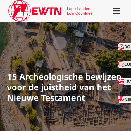
CO
DO
CO
15 Archeologische bewijzen
LI
voor de juistheid van het
Nieuwe Testament
NI