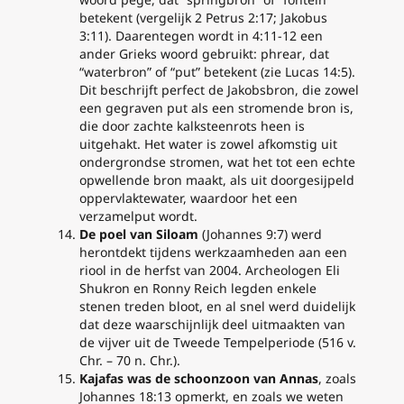
betekent (vergelijk 2 Petrus 2:17; Jakobus
3:11). Daarentegen wordt in 4:11-12 een
ander Grieks woord gebruikt:
phrear
, dat
“waterbron” of “put” betekent (zie Lucas 14:5).
Dit beschrijft perfect de Jakobsbron, die
zowel
een gegraven put als een stromende bron is,
die door zachte kalksteenrots heen is
uitgehakt. Het water is zowel afkomstig uit
ondergrondse stromen, wat het tot een echte
opwellende bron maakt, als uit doorgesijpeld
oppervlaktewater, waardoor het een
verzamelput wordt.
De poel van Siloam
(Johannes 9:7) werd
herontdekt tijdens werkzaamheden aan een
riool in de herfst van 2004. Archeologen Eli
Shukron en Ronny Reich legden enkele
stenen treden bloot, en al snel werd duidelijk
dat deze waarschijnlijk deel uitmaakten van
de vijver uit de Tweede Tempelperiode (516 v.
Chr. – 70 n. Chr.).
Kajafas was de schoonzoon van Annas
, zoals
Johannes 18:13 opmerkt, en zoals we weten