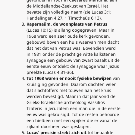
de Middellandse-Zeekust van Israël. Het
bevatte zijn volledige naam (zie Lucas 3:1;
Handelingen 4:27; 1 Timotheüs 6:13).
Kapernaüm, de woonplaats van Petrus
(Lucas 10:15) is allang opgegraven. Maar in
1968 werd een zeer oude kerk gevonden,
gebouwd boven een huis waarvan men dacht
dat het dat van Petrus was. Bovendien werd
in 1981 onder de prachtige witte kalkstenen
synagoge een gebouw van zwart basalt uit de
eerste eeuw ontdekt: de synagoge waar Jezus
preekte (Lucas 4:31-36).
Tot 1968 waren er nooit
fysieke
bewijzen
van
kruisiging gevonden. Daarom dachten velen
dat slachtoffers met touwen aan het kruis
werden bevestigd. Maar in dat jaar vond de
Grieks-Israëlische archeoloog Vassilios
Tzaferis in Jeruzalem een man die in de eerste
eeuw was gekruisigd. Tot de resten behoorde
een hielbeen met een spijker die er vanaf de
zijkant doorheen was geslagen.
Lucas’ precisie strekt zich uit
tot bepaalde