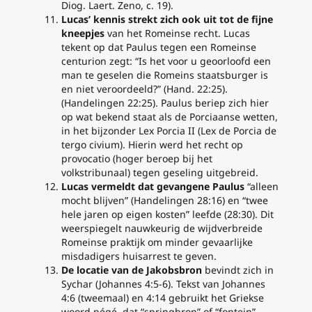
Diog. Laert. Zeno
, c. 19).
Lucas’ kennis strekt zich ook uit tot de fijne
kneepjes
van het Romeinse recht. Lucas
tekent op dat Paulus tegen een Romeinse
centurion zegt: “Is het voor u geoorloofd een
man te geselen die Romeins staatsburger is
en niet veroordeeld?” (Hand. 22:25).
(Handelingen 22:25). Paulus beriep zich hier
op wat bekend staat als de Porciaanse wetten,
in het bijzonder Lex Porcia II (
Lex de Porcia de
tergo civium
). Hierin werd het recht op
provocatio
(hoger beroep bij het
volkstribunaal) tegen geseling uitgebreid.
Lucas vermeldt dat gevangene Paulus
“alleen
mocht blijven” (Handelingen 28:16) en “twee
hele jaren op eigen kosten” leefde (28:30). Dit
weerspiegelt nauwkeurig de wijdverbreide
Romeinse praktijk om minder gevaarlijke
misdadigers huisarrest te geven.
De locatie van de Jakobsbron
bevindt zich in
Sychar (Johannes 4:5-6). Tekst van Johannes
4:6 (tweemaal) en 4:14 gebruikt het Griekse
woord
pégé
, dat “springbron” of “fontein”