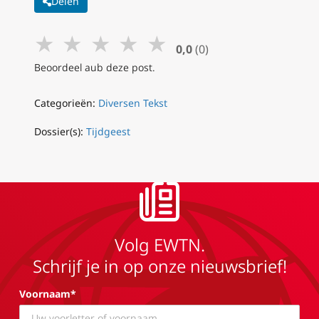
Delen
★
★
★
★
★
0,0
(0)
Beoordeel aub deze post.
Categorieën:
Diversen Tekst
Dossier(s):
Tijdgeest
Volg EWTN.
Schrijf je in op onze nieuwsbrief!
Voornaam*