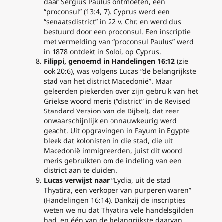
daar Sergius Paulus ontmoeten, een
“proconsul” (13:4, 7). Cyprus werd een
“senaatsdistrict” in 22 v. Chr. en werd dus
bestuurd door een proconsul. Een inscriptie
met vermelding van “proconsul Paulus” werd
in 1878 ontdekt in Soloi, op Cyprus.
Filippi, genoemd in Handelingen 16:12
(zie
ook 20:6), was volgens Lucas “de belangrijkste
stad van het district Macedonië”. Maar
geleerden piekerden over zijn gebruik van het
Griekse woord
meris
(“district” in de Revised
Standard Version van de Bijbel), dat zeer
onwaarschijnlijk en onnauwkeurig werd
geacht. Uit opgravingen in Fayum in Egypte
bleek dat kolonisten in die stad, die uit
Macedonië immigreerden, juist dit woord
meris
gebruikten om de indeling van een
district aan te duiden.
Lucas verwijst naar
“Lydia, uit de stad
Thyatira, een verkoper van purperen waren”
(Handelingen 16:14). Dankzij de inscripties
weten we nu dat Thyatira vele handelsgilden
had, en één van de belangrijkste daarvan