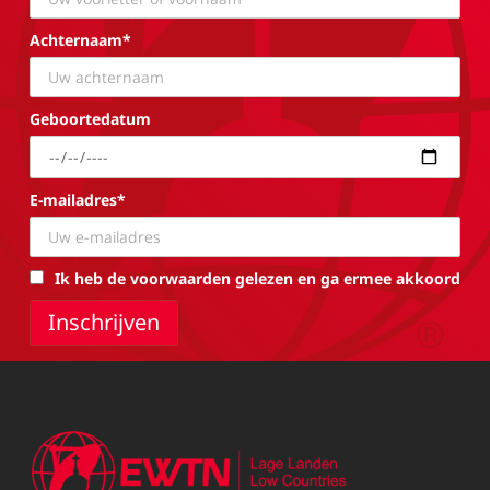
Achternaam*
Geboortedatum
E-mailadres*
Ik heb de voorwaarden gelezen en ga ermee akkoord