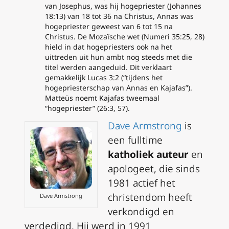
van Josephus, was hij hogepriester (Johannes
18:13) van 18 tot 36 na Christus, Annas was
hogepriester geweest van 6 tot 15 na
Christus. De Mozaïsche wet (Numeri 35:25, 28)
hield in dat hogepriesters ook na het
uittreden uit hun ambt nog steeds met die
titel werden aangeduid. Dit verklaart
gemakkelijk Lucas 3:2 (“tijdens het
hogepriesterschap van Annas en Kajafas”).
Matteüs noemt Kajafas tweemaal
“hogepriester” (26:3, 57).
Dave Armstrong
is
een fulltime
katholiek auteur
en
apologeet, die sinds
1981 actief het
christendom heeft
Dave Armstrong
verkondigd en
verdedigd. Hij werd in 1991