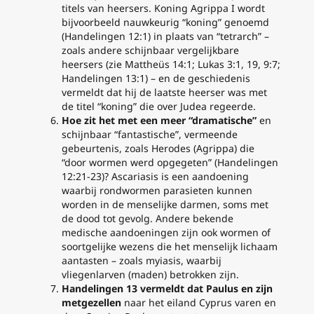
titels van heersers. Koning Agrippa I wordt
bijvoorbeeld nauwkeurig “koning” genoemd
(Handelingen 12:1) in plaats van “tetrarch” –
zoals andere schijnbaar vergelijkbare
heersers (zie Mattheüs 14:1; Lukas 3:1, 19, 9:7;
Handelingen 13:1) – en de geschiedenis
vermeldt dat hij de laatste heerser was met
de titel “koning” die over Judea regeerde.
Hoe zit het met een meer “dramatische”
en
schijnbaar “fantastische”, vermeende
gebeurtenis, zoals Herodes (Agrippa) die
“door wormen werd opgegeten” (Handelingen
12:21-23)?
Ascariasis
is een aandoening
waarbij rondwormen parasieten kunnen
worden in de menselijke darmen, soms met
de dood tot gevolg. Andere bekende
medische aandoeningen zijn ook wormen of
soortgelijke wezens die het menselijk lichaam
aantasten – zoals
myiasis
, waarbij
vliegenlarven (maden) betrokken zijn.
Handelingen 13 vermeldt dat Paulus en zijn
metgezellen
naar het eiland Cyprus varen en