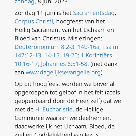
zondag
, 8 juni 2023
Zondag 11 juni is het
Sacramentsdag
,
Corpus Christi
, hoogfeest van het
Heilig Sacrament van het Lichaam en
Bloed van Christus.
Mislezingen:
Deuteronomium 8:2-3, 14b-16a; Psalm
147:12-13, 14-15, 19-20; 1 Korintiërs
10:16-17; Johannes 6:51-58
. (met dank
aan
www.dagelijksevangelie.org
)
Op dit hoogfeest worden we bovenal
opgeroepen tot geloof in het feit (zoals
geopenbaard door de Heer zelf) dat we
met de
H. Eucharistie
, de Heilige
Communie waaraan we deelnemen,
daadwerkelijk het Lichaam, Bloed, de
Ziel en Goddelijkheid van Jezus