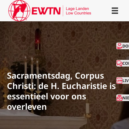
CO
DO
CO
Sacramentsdag, Corpus
LI
Christi: de H. Eucharistie is
essentieel voor ons
NI
overleven