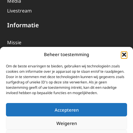
Media
Livestream
Informatie
Missie
Over EWTN
Beheer toestemming
Geschiedenis
Om de beste ervaringen te bieden, gebruiken wij technologieën zoals
EWTN-Team
cookies om informatie over je apparaat op te slaan en/of te raadplegen.
Door in te stemmen met deze technologieën kunnen wij gegevens zoals
Organisatiegegevens
surfgedrag of unieke ID's op deze site verwerken. Als je geen
toestemming geeft of uw toestemming intrekt, kan dit een nadelige
invloed hebben op bepaalde functies en mogelijkheden.
Doneren
EWTN wordt uitsluitend gefinancierd door uw donaties.
Accepteren
Wij ontvangen bewust geen advertentie-inkomsten of
kerkelijke financiele ondersteuning.
Weigeren
Doneren