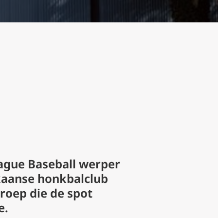
ague Baseball werper
kaanse honkbalclub
roep die de spot
e.