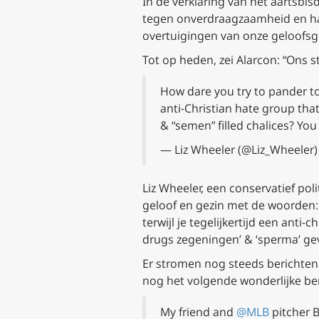
In de verklaring van het aartsbi
tegen onverdraagzaamheid en haa
overtuigingen van onze geloof
Tot op heden, zei Alarcon: “Ons s
How dare you try to pander t
anti-Christian hate group tha
& “semen” filled chalices? You
— Liz Wheeler (@Liz_Wheeler
Liz Wheeler, een conservatief po
geloof en gezin met de woorden:
terwijl je tegelijkertijd een anti-
drugs zegeningen’ & ‘sperma’ gevu
Er stromen nog steeds berichten 
nog het volgende wonderlijke be
My friend and
@MLB
pitcher B