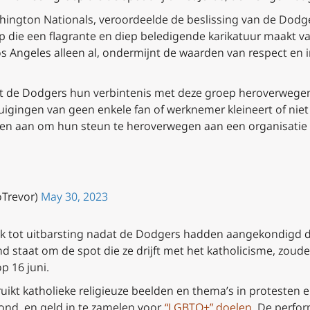
ashington Nationals, veroordeelde de beslissing van de Dodg
 die een flagrante en diep beledigende karikatuur maakt van 
Angeles alleen al, ondermijnt de waarden van respect en inc
 dat de Dodgers hun verbintenis met deze groep heroverwegen
igingen van geen enkele fan of werknemer kleineert of niet re
n aan om hun steun te heroverwegen aan een organisatie di
oTrevor)
May 30, 2023
 tot uitbarsting nadat de Dodgers hadden aangekondigd dat 
d staat om de spot die ze drijft met het katholicisme, zoude
 16 juni.
uikt katholieke religieuze beelden en thema’s in protesten
ond, en geld in te zamelen voor,
“LGBTQ+” doelen
. De perfo