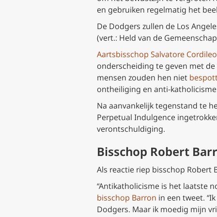
en gebruiken regelmatig het beel
De Dodgers zullen de Los Angele
(vert.:
Held van de Gemeenschap
Aartsbisschop Salvatore Cordile
onderscheiding te geven met de w
mensen zouden hen niet
bespot
ontheiliging en anti-katholicisme 
Na aanvankelijk tegenstand te h
Perpetual Indulgence ingetrokke
verontschuldiging.
Bisschop Robert Bar
Als reactie riep bisschop Rober
“Antikatholicisme is het laatste
bisschop Barron
in een tweet. “I
Dodgers. Maar ik moedig mijn vr