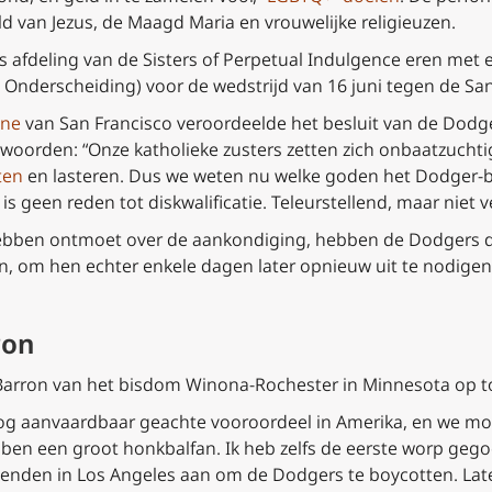
d van Jezus, de Maagd Maria en vrouwelijke religieuzen.
s afdeling van de Sisters of Perpetual Indulgence eren me
 Onderscheiding
) voor de wedstrijd van 16 juni tegen de Sa
one
van San Francisco veroordeelde het besluit van de Dod
oorden: “Onze katholieke zusters zetten zich onbaatzuchtig
ten
en lasteren. Dus we weten nu welke goden het Dodger-b
is geen reden tot diskwalificatie. Teleurstellend, maar niet 
ebben ontmoet over de aankondiging, hebben de Dodgers de
n, om hen echter enkele dagen later opnieuw uit te nodigen
ron
t Barron van het bisdom Winona-Rochester in Minnesota op 
 nog aanvaardbaar geachte vooroordeel in Amerika, en we moet
k ben een groot honkbalfan. Ik heb zelfs de eerste worp gego
ienden in Los Angeles aan om de Dodgers te boycotten. Late