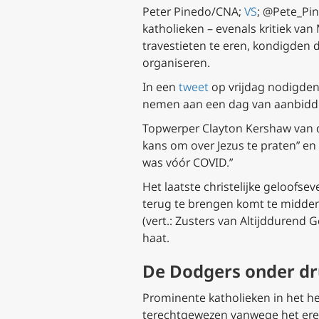
Peter Pinedo/CNA;
VS
; @Pete_Pi
katholieken – evenals kritiek va
travestieten te eren, kondigden d
organiseren.
In een
tweet
op vrijdag nodigden 
nemen aan een dag van aanbiddi
Topwerper Clayton Kershaw van d
kans om over Jezus te praten” en
was vóór COVID.”
Het laatste christelijke geloofs
terug te brengen komt te midden
(vert.:
Zusters van Altijddurend Ge
haat.
De Dodgers onder d
Prominente katholieken in het h
terechtgewezen vanwege het eren 