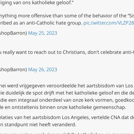
iging van ons katholieke geloof.”
anything more offensive than some of the behavior of the “Si
cribed as an anti-Catholic hate group.
pic.twitter.com/VLZP2
ishopBarron)
May 25, 2023
ou really want to reach out to Christians, don’t celebrate anti
ishopBarron)
May 26, 2023
mei werd vrijgegeven veroordeelde het aartsbisdom van Los 
 duidelijk de spot drijft met het katholieke geloof en die 
, die een integraal onderdeel van onze kerk vormen, goedko
ede en ontsteltenis binnen onze katholieke gemeenschap.
elaties van het aartsbisdom Los Angeles, vertelde CNA dat 
n standpunt niet heeft veranderd.