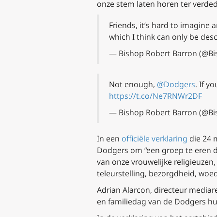
onze stem laten horen ter verded
Friends, it’s hard to imagine 
which I think can only be des
— Bishop Robert Barron (@B
Not enough,
@Dodgers
. If y
https://t.co/Ne7RNWr2DF
— Bishop Robert Barron (@B
In een
officiële verklaring
die 24 
Dodgers om “een groep te eren die
van onze vrouwelijke religieuzen
teleurstelling, bezorgdheid, wo
Adrian Alarcon, directeur mediar
en familiedag van de Dodgers hu