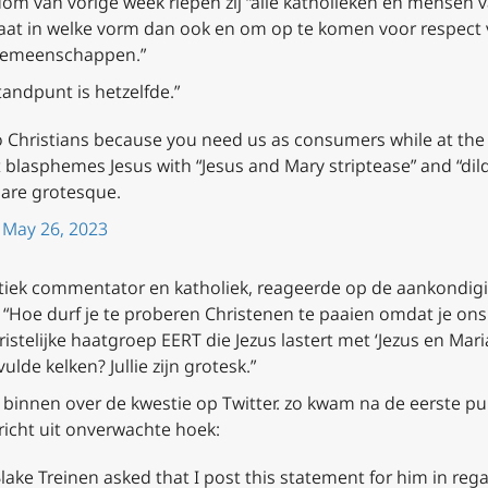
sdom van vorige week riepen zij “alle katholieken en mensen 
t in welke vorm dan ook en om op te komen voor respect vo
sgemeenschappen.”
tandpunt is hetzelfde.”
o Christians because you need us as consumers while at t
t blasphemes Jesus with “Jesus and Mary striptease” and “dil
 are grotesque.
)
May 26, 2023
litiek commentator en katholiek, reageerde op de aankondi
 “Hoe durf je te proberen Christenen te paaien omdat je on
christelijke haatgroep EERT die Jezus lastert met ‘Jezus en Mar
lde kelken? Jullie zijn grotesk.”
binnen over de kwestie op Twitter. zo kwam na de eerste pub
richt uit onverwachte hoek:
lake Treinen asked that I post this statement for him in reg