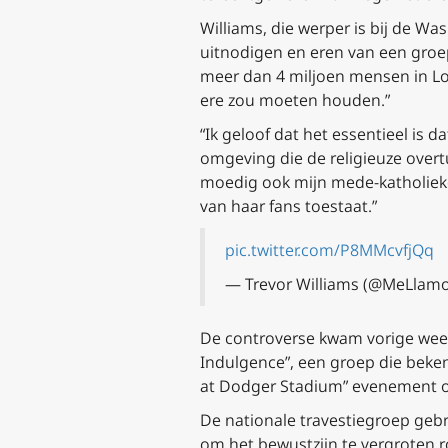
Williams, die werper is bij de W
uitnodigen en eren van een groep
meer dan 4 miljoen mensen in Los 
ere zou moeten houden.”
“Ik geloof dat het essentieel is
omgeving die de religieuze overtu
moedig ook mijn mede-katholieke
van haar fans toestaat.”
pic.twitter.com/P8MMcvfjQq
— Trevor Williams (@MeLlam
De controverse kwam vorige week
Indulgence”, een groep die beken
at Dodger Stadium” evenement op
De nationale travestiegroep gebr
om het bewustzijn te vergroten r