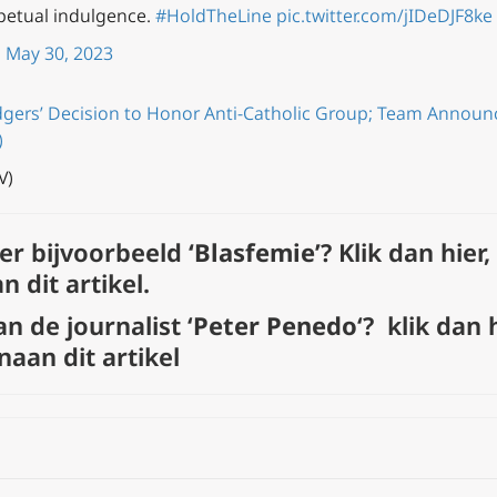
rpetual indulgence.
#HoldTheLine
pic.twitter.com/jIDeDJF8ke
)
May 30, 2023
rs’ Decision to Honor Anti-Catholic Group; Team Announce
)
V)
ver bijvoorbeeld
‘Blasfemie’
?
Klik dan hier
,
n dit artikel.
an de journalist ‘
Peter Penedo
‘?
klik dan 
naan dit artikel