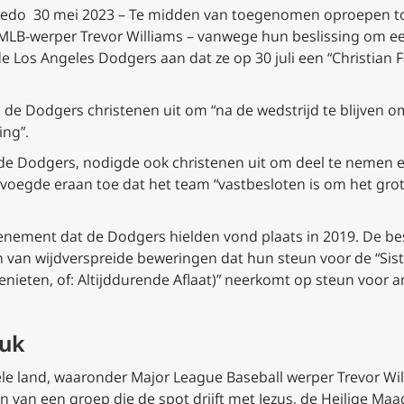
nedo 30 mei 2023 – Te midden van toegenomen oproepen t
n MLB-werper Trevor Williams – vanwege hun beslissing om e
e Los Angeles Dodgers aan dat ze op 30 juli een “Christian F
de Dodgers christenen uit om “na de wedstrijd te blijven om 
ng”.
e Dodgers, nodigde ook christenen uit om deel te nemen en
 voegde eraan toe dat het team “vastbesloten is om het gro
evenement dat de Dodgers hielden vond plaats in 2019. De be
 van wijdverspreide beweringen dat hun steun voor de “Sist
nieten, of: Altijddurende Aflaat
)” neerkomt op steun voor an
ruk
ele land, waaronder Major League Baseball werper Trevor W
van een groep die de spot drijft met Jezus, de Heilige Maa