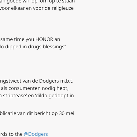
van goede wil” op “om op te staan
or elkaar en voor de religieuze
he same time you HONOR an
do dipped in drugs blessings”
gingstweet van de Dodgers m.b.t.
s als consumenten nodig hebt,
ia striptease’ en ‘dildo gedoopt in
licatie van dit bericht op 30 mei
ards to the
@Dodgers