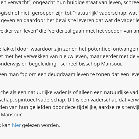
en verwacht”, ongeacht hun huidige staat van leven, schre
ogisch of niet, geroepen zijn tot “natuurlijk” vaderschap, wat
geven en daardoor het bewijs te leveren dat wat de vader le
wekker van leven” die “verder zal gaan met het voeden van a
de fakkel door’ waardoor zijn zonen het potentieel ontvangen
et met het verwekken van nieuw leven, maar eerder met de 
onderwijs en begeleiding,” schreef bisschop Mansour.
 een man “op om een deugdzaam leven te tonen dat een leven
he als een natuurlijke vader is of alleen een natuurlijke vad
chap: spiritueel vaderschap. Dit is een vaderschap dat ver
den van hun geliefden door deze tijdelijke, aardse reis terwij
p Mansour.
’s kan
hier
gelezen worden.