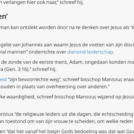
verlangen hier ook naar,” schreef hij.
en’
en man kan ontdekt worden door na te denken over Jezus als 
elie van Johannes aan waarin Jezus de voeten van zijn disci
ooral mannen” onderrichte over
dienend leiderschap
.
ze de zonde van de eerste mens, Adam, ongedaan konden mak
a (Gen. 3:16),” schreef hij.
eid
“zijn bevoorrechte weg”, schreef bisschop Mansour, era
houden in plaats van overheersing over anderen.”
ke waardigheid, schreef bisschop Mansour, wijzend op Jezus
istus “de religieuze leiders uit die dagen, die echtscheidin
n toestond om van zijn vrouw te scheiden, om welke reden d
ren “dat het vanaf het begin Gods bedoeling was dat wat G