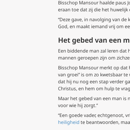
Bisschop Mansour haalde paus Joh
eraan toe dat zij die het huwelij
“Deze gave, in navolging van de 
God, en maakt iemand vrij om ee
Het gebed van een 
Een biddende man zal leren dat h
mannen geroepen zijn om zichzelf
Bisschop Mansour merkt op dat he
van groei” is om zo kwetsbaar te
dat hij nu nog een stap verder 
Christus, en hem om hulp te vrag
Maar het gebed van een man is nie
voor wie hij zorgt.”
“Een goede vader, echtgenoot, vr
heiligheid
te beantwoorden, maar 