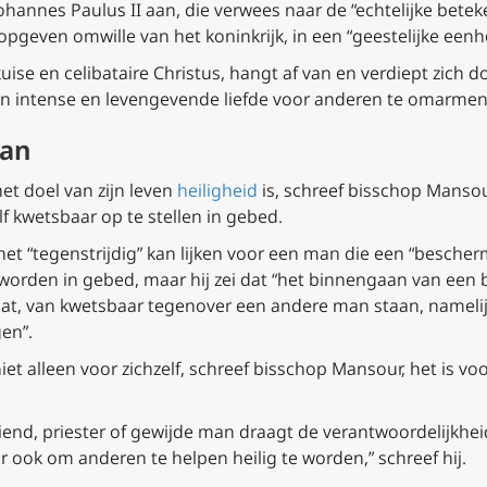
annes Paulus II aan, die verwees naar de “echtelijke betek
k opgeven omwille van het koninkrijk, in een “geestelijke ee
kuise en celibataire Christus, hangt af van en verdiept zi
n intense en levengevende liefde voor anderen te omarmen,”
man
et doel van zijn leven
heiligheid
is, schreef bisschop Mansou
 kwetsbaar op te stellen in gebed.
t “tegenstrijdig” kan lijken voor een man die een “bescher
 worden in gebed, maar hij zei dat “het binnengaan van een
gaat, van kwetsbaar tegenover een andere man staan, nameli
en”.
t alleen voor zichzelf, schreef bisschop Mansour, het is voor
iend, priester of gewijde man draagt de verantwoordelijkheid
ook om anderen te helpen heilig te worden,” schreef hij.