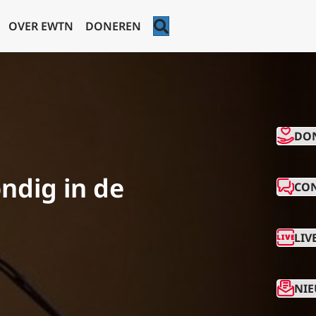
ZOEKEN
OVER EWTN
DONEREN
CO
DO
ndig in de
CO
LIV
NIE