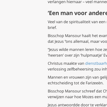
verlangen hiernaar – veel mannen 
‘Een man voor ander
Veel van de spiritualiteit van e
brief.
Bisschop Mansour haalt het evang
dat Jezus “ons allemaal, maar v
“Jezus wilde mannen leren hoe 
‘heersen’ over zijn ‘hulpmaatje’ Ev
Christus maakte van
dienstbaarh
verlossing zelfbeheersing zou in
Mannen en vrouwen zijn van gelij
echtscheiding tot de Farizeeën.
Bisschop Mansour schreef dat Chr
verwijzen naar hoe Mozes een ma
Jezus antwoordde door te verkla