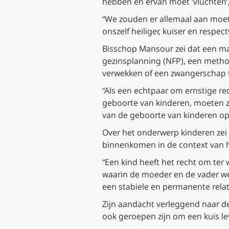
hebben en ervan moet ‘vluchten’, 
“We zouden er allemaal aan moete
onszelf heiliger, kuiser en respec
Bisschop Mansour zei dat een m
gezinsplanning (NFP), een method
verwekken of een zwangerschap 
“Als een echtpaar om ernstige r
geboorte van kinderen, moeten 
van de geboorte van kinderen op 
Over het onderwerp kinderen zei
binnenkomen in de context van h
“Een kind heeft het recht om ter 
waarin de moeder en de vader wed
een stabiele en permanente relatie
Zijn aandacht verleggend naar d
ook geroepen zijn om een kuis lev