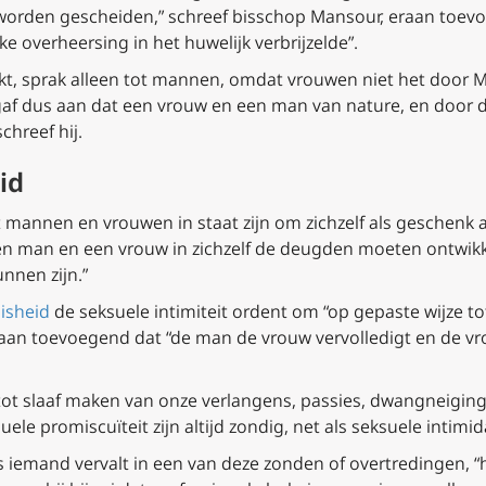
u worden gescheiden,” schreef bisschop Mansour, eraan toev
ke overheersing in het huwelijk verbrijzelde”.
t, sprak alleen tot mannen, omdat vrouwen niet het door 
gaf dus aan dat een vrouw en een man van nature, en door 
chreef hij.
id
mannen en vrouwen in staat zijn om zichzelf als geschenk a
en man en een vrouw in zichzelf de deugden moeten ontwikk
nnen zijn.”
isheid
de seksuele intimiteit ordent om “op gepaste wijze to
eraan toevoegend dat “de man de vrouw vervolledigt en de v
ot slaaf maken van onze verlangens, passies, dwangneiginge
ele promiscuïteit zijn altijd zondig, net als seksuele intimida
 iemand vervalt in een van deze zonden of overtredingen, “