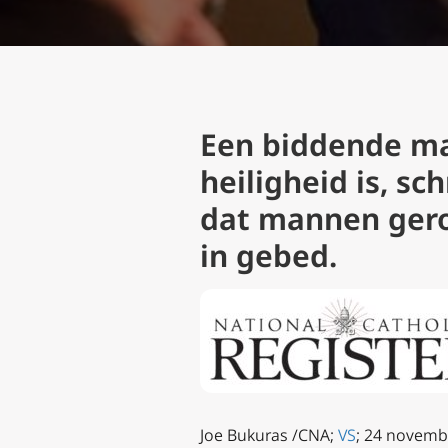
Een biddende man
heiligheid
is, sc
dat mannen geroe
in gebed.
Joe Bukuras /CNA;
VS
; 24 novembe