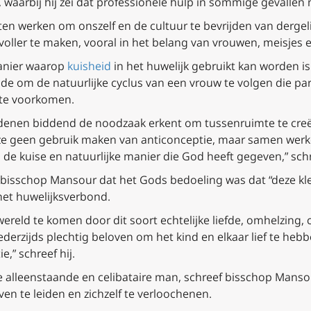
waarbij hij zei dat professionele hulp in sommige gevallen n
n werken om onszelf en de cultuur te bevrijden van dergel
tvoller te maken, vooral in het belang van vrouwen, meisjes e
anier waarop
kuisheid
in het huwelijk gebruikt kan worden is
e om de natuurlijke cyclus van een vrouw te volgen die pa
te voorkomen.
edenen biddend de noodzaak erkent om tussenruimte te cre
ze geen gebruik maken van anticonceptie, maar samen werk
de kuise en natuurlijke manier die God heeft gegeven,” schre
 bisschop Mansour dat het Gods bedoeling was dat “deze kle
et huwelijksverbond.
wereld te komen door dit soort echtelijke liefde, omhelzing,
erzijds plechtig beloven om het kind en elkaar lief te hebb
,” schreef hij.
e alleenstaande en celibataire man, schreef bisschop Man
en te leiden en zichzelf te verloochenen.