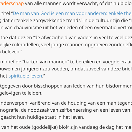
vaderschap
van alle mannen wordt verwacht, of dat nu biologis
titel “
De man van God is een man voor anderen: enkele thema
, dat er “enkele zorgwekkende trends” in de cultuur zijn die
 van chauvinisme uit het verleden of een overmatig vertro
e dat gezien “de afwezigheid van vaders in veel te veel ge
lijke rolmodellen, veel jonge mannen opgroeien zonder effe
 beleven.”
jn brief de “harten van mannen” te bereiken en voegde eraan 
rouwen en jongeren zou voeden, omdat zoveel van deze brief
 het
spirituele leven
.”
uitgegeven door bisschoppen aan leden van hun bisdommen
gelovigen te leiden.
 onderwerpen, variërend van de houding van een man tegenov
nografie, de noodzaak van zelfbeheersing en een leven van 
geacht hun huidige staat in het leven.
 van het oude (goddelijke) blok’ zijn vandaag de dag het m