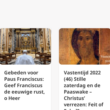
Vrouw
Vastentijd 2022
veroordeeld
(46) Stille
omdat ze in stilte
zaterdag en de
een bord
Paaswake –
omhoog hield bij
Christus’
een Britse
verrezen: Feit of