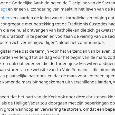
or de Goddelijke Aanbidding en de Discipline van de Sacra
legt
en er een uitzondering van maakt in het leven van de Ke
ember
verklaarden de leden van de katholieke vereniging dat d
congregatie met betrekking tot de
Traditionis Custodes
had
 die we nu al ontvangen van katholieken die zich gekwetst 
mis drastisch in te perken en voortaan de viering van de s
 moeten zich vermenigvuldigen”, aldus het communiqué.
ister mee dat de termijn voor het verzenden van brieven, d
 worden verlengd tot de dag vóór het begin van de mars, 
n ook dat iedereen die de Tridentijnse Mis wil verdedigen
kan sturen via de website van La Voie Romaine – die binnenko
 via plaatselijke pastoors, en dat de mars voor iedereen opens
e komende mars binnengekomen uit verschillende landen, w
iseert dat het hart van de Kerk ook door deze christenen klopt
 als de Heilige Vader zou doorgaan met zijn beperkingen op tr
in grote wanhoop en verwarring te storten, omdat een bepa