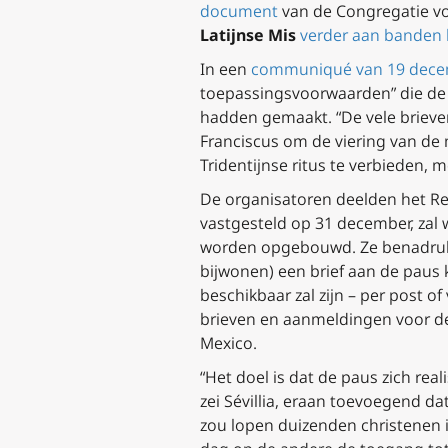
document
van de Congregatie vo
Latijnse Mis
verder aan banden 
In een
communiqué van 19 dec
toepassingsvoorwaarden” die de 
hadden gemaakt. “De vele brieven
Franciscus om de viering van de 
Tridentijnse ritus te verbieden,
De organisatoren deelden het Reg
vastgesteld op 31 december, zal
worden opgebouwd. Ze benadrukte
bijwonen) een brief aan de paus 
beschikbaar zal zijn – per post of
brieven en aanmeldingen voor d
Mexico.
“Het doel is dat de paus zich real
zei Sévillia, eraan toevoegend dat
zou lopen duizenden christenen 