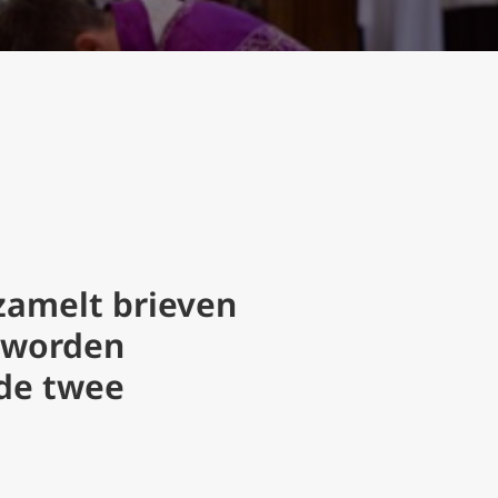
zamelt brieven
n worden
 de twee