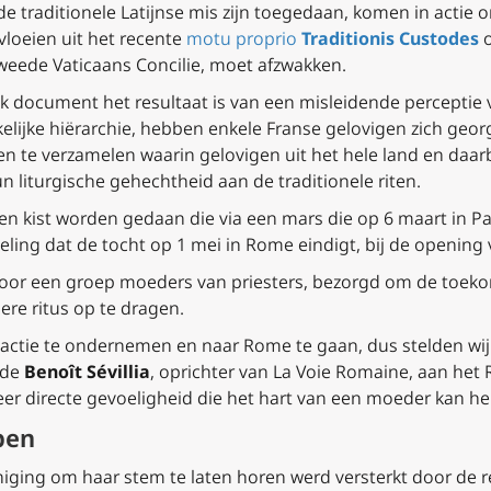
e traditionele Latijnse mis zijn toegedaan, komen in actie 
tvloeien uit het recente
motu proprio
Traditionis Custodes
o
weede Vaticaans Concilie, moet afzwakken.
k document het resultaat is van een misleidende perceptie v
ijke hiërarchie, hebben enkele Franse gelovigen zich geor
ven te verzamelen waarin gelovigen uit het hele land en daa
 liturgische gehechtheid aan de traditionele riten.
een kist worden gedaan die via een mars die op 6 maart in Par
oeling dat de tocht op 1 mei in Rome eindigt, bij de openin
door een groep moeders van priesters, bezorgd om de toek
re ritus op te dragen.
ctie te ondernemen en naar Rome te gaan, dus stelden wij v
lde
Benoît Sévillia
, oprichter van
La Voie Romaine
, aan het 
r directe gevoeligheid die het hart van een moeder kan he
pen
iging om haar stem te laten horen werd versterkt door de r