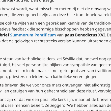
 de Kerk zou worden ontzegd.”
n bewust wordt, want misschien meten zij niet de omvang va
en, die zeer gehecht zijn aan deze hele traditionele wereld”, 
se ook te wijten aan een gebrek aan kennis van de tradit
atieve feedback die sommige bisschoppen hebben gegeven
 brief
Summorum Pontificum
van
paus Benedictus XVI
. D
 dat de gelovigen rechtstreeks verslag kunnen uitbrengen o
steun van katholieke leiders, zei Sévillia dat, hoewel nog ge
uigd, hij veel persoonlijke blijken van sympathie van geeste
mentairefilm in de maak is met getuigenissen van traditiona
n, priesters en leiders van katholieke verenigingen.
e brieven die we voor onze mars ontvangen niet afkomstig v
illen getuigen van hun gehechtheid aan deze ritus”, vervolgt
t zijn of dat we een parallelle kerk zijn, maar uit de brieve
at al deze mensen bezielt. Ze zeggen: “We hebben alles aan de