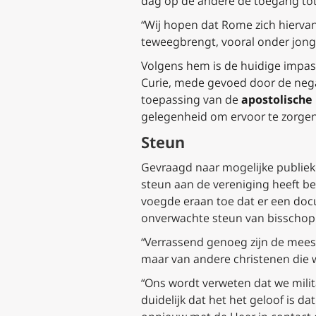
dag op de andere de toegang tot
“Wij hopen dat Rome zich hierva
teweegbrengt, vooral onder jonger
Volgens hem is de huidige impas
Curie, mede gevoed door de neg
toepassing van de
apostolische
gelegenheid om ervoor te zorgen
Steun
Gevraagd naar mogelijke publieke 
steun aan de vereniging heeft bet
voegde eraan toe dat er een docu
onverwachte steun van bisschoppe
“Verrassend genoeg zijn de meest
maar van andere christenen die w
“Ons wordt verweten dat we militan
duidelijk dat het het geloof is d