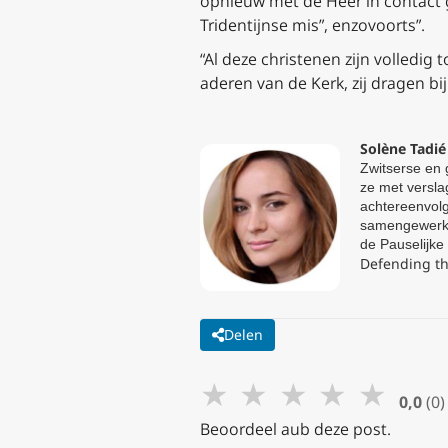
opnieuw met de Heer in contact g
Tridentijnse mis”, enzovoorts”.
“Al deze christenen zijn volledig 
aderen van de Kerk, zij dragen bij
Solène Tadié
Zwitserse en 
ze met versla
achtereenvolg
samengewerkt 
de Pauselijke
Defending th
Delen
★
★
★
★
★
0,0
(0)
Beoordeel aub deze post.