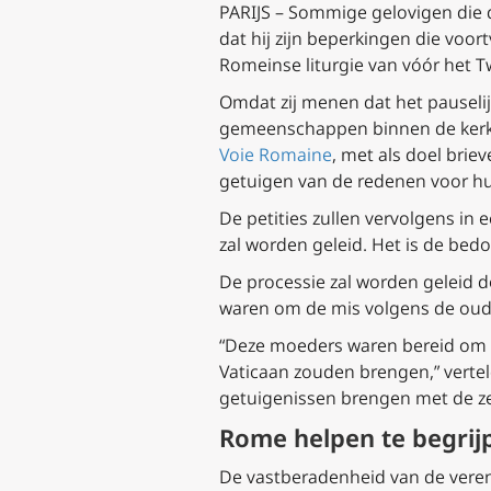
PARIJS – Sommige gelovigen die d
dat hij zijn beperkingen die voor
Romeinse liturgie van vóór het T
Omdat zij menen dat het pauselij
gemeenschappen binnen de kerkel
Voie Romaine
, met als doel brie
getuigen van de redenen voor hun
De petities zullen vervolgens in 
zal worden geleid. Het is de bed
De processie zal worden geleid 
waren om de mis volgens de oude
“Deze moeders waren bereid om a
Vaticaan zouden brengen,” verte
getuigenissen brengen met de zee
Rome helpen te begrij
De vastberadenheid van de veren