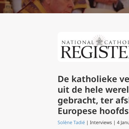
De katholieke v
uit de hele were
gebracht, ter af
Europese hoofds
Solène Tadié
| Interviews | 4 Jan