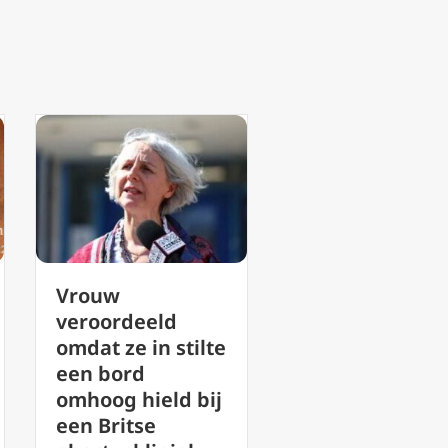
Orientalium
Nieuwe biogr
Ecclesiarum: hoe
van kardinaa
Vaticanum II
Pell twee jaa
putte uit de
zijn plotselin
oosterse
dood
katholieke