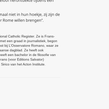
geloof herontdekte tijdens een
aal niet in hun hoekje, zij zijn de
aar Rome willen brengen”.
nal Catholic Register. Ze is Frans-
 met een graad in journalistiek, begon
enst bij L’Osservatore Romano, waar ze
iaanse dagblad. Ze heeft ook
eft een bachelor in de filosofie van
rans (voor Editions Salvator)
Sirico van het Acton Institute.