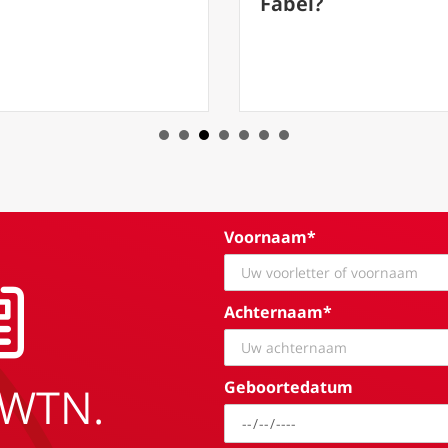
abortuskliniek
Fabel?
Voornaam*
Achternaam*
Geboortedatum
EWTN.