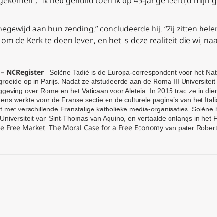
ekomen”, “Ik heb gehuild toen ik op 45-jarige leeftijd mijn 
toegewijd aan hun zending,” concludeerde hij. “Zij zitten helem
 om de Kerk te doen leven, en het is deze realiteit die wij n
 – NCRegister
Solène Tadié is de Europa-correspondent voor het Natio
groeide op in Parijs. Nadat ze afstudeerde aan de Roma III Universiteit
ggeving over Rome en het Vaticaan voor Aleteia. In 2015 trad ze in di
ens werkte voor de Franse sectie en de culturele pagina’s van het Ital
met verschillende Franstalige katholieke media-organisaties. Solène he
 Universiteit van Sint-Thomas van Aquino, en vertaalde onlangs in het F
e Free Market: The Moral Case for a Free Economy
van pater Robert 