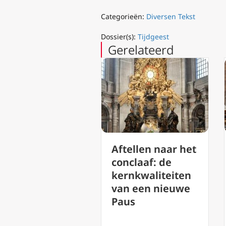
Categorieën:
Diversen Tekst
Dossier(s):
Tijdgeest
Gerelateerd
Aftellen naar het
Gebeden voor
conclaaf: de
Paus Franciscus:
kernkwaliteiten
Geef Franciscus
van een nieuwe
de eeuwige rust,
Paus
o Heer